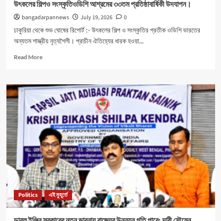
উৎকলের শিল্পও সংস্কৃতিওডিশি আশ্রমের ৩৩তম প্রতিষ্ঠাবার্ষিকী উদযাপন।
bangadarpannews
July 19, 2026
0
ঢাকুরিয়া থেকে শুভ ঘোষের রিপোর্ট :- উৎকলের শিল্প ও সংস্কৃতির প্রতীক ওডিশি ভারতের
অন্যতম শাস্ত্রীয় নৃত্যশৈলী। প্রাচীন ঐতিহ্যের ধারক হওয়া...
Read
Read More
more
about
উৎকলের
শিল্পও
সংস্কৃতিওডিশি
আশ্রমের
৩৩তম
প্রতিষ্ঠাবার্ষিকী
উদযাপন।
Politics
এই মুহূর্তে
ডাবল ইঞ্জিন সরকারের নতুন ভাবনায় রাজ্যের উন্নয়ন গতি পাবে: দাবী সৌমেন