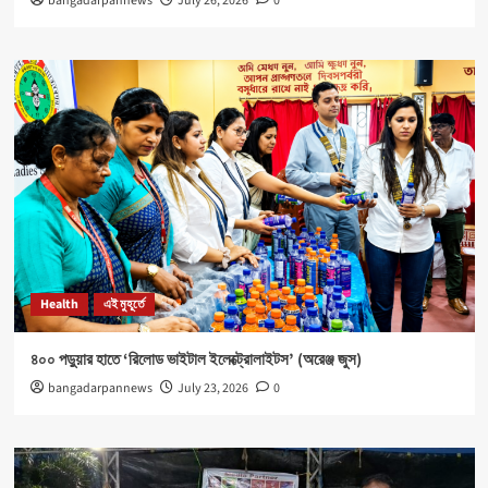
bangadarpannews
July 26, 2026
0
Health
এই মুহূর্তে
৪০০ পড়ুয়ার হাতে ‘রিলোড ভাইটাল ইলেক্ট্রোলাইটস’ (অরেঞ্জ জুস)
bangadarpannews
July 23, 2026
0