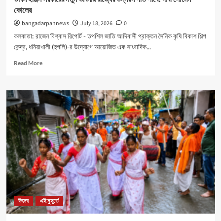
কোলের
bangadarpannews
July 18, 2026
0
কলকাতা: রাজেন বিশ্বাস রিপোর্ট - তপশিল জাতি আদিবাসী প্রাক্তন সৈনিক কৃষি বিকাশ শিল্প
কেন্দ্র, ধনিয়াখালী (হুগলি)-র উদ্যোগে আয়োজিত এক সাংবাদিক...
Read
Read More
more
about
ডাবল
ইঞ্জিন
সরকারের
নতুন
ভাবনায়
রাজ্যের
উন্নয়ন
গতি
পাবে:
দাবী
সৌমেন
কোলের
উৎসব
এই মুহূর্তে