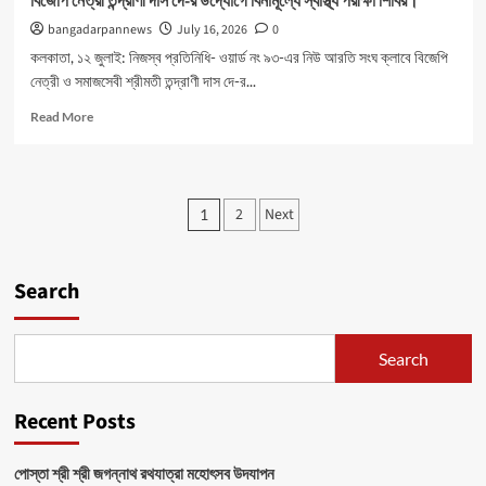
বিজেপি নেত্রী তন্দ্রাণী দাস দে-র উদ্যোগে বিনামূল্যে স্বাস্থ্য পরীক্ষা শিবির।
bangadarpannews
July 16, 2026
0
কলকাতা, ১২ জুলাই: নিজস্ব প্রতিনিধি- ওয়ার্ড নং ৯৩-এর নিউ আরতি সংঘ ক্লাবে বিজেপি
নেত্রী ও সমাজসেবী শ্রীমতী তন্দ্রাণী দাস দে-র...
Read
Read More
more
about
বিজেপি
নেত্রী
Posts
2
Next
1
তন্দ্রাণী
pagination
দাস
দে-
র
Search
উদ্যোগে
বিনামূল্যে
স্বাস্থ্য
Search
পরীক্ষা
শিবির।
Recent Posts
পোস্তা শ্রী শ্রী জগন্নাথ রথযাত্রা মহোৎসব উদযাপন