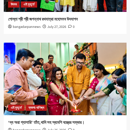
উৎসব
এই মুহূর্তে
পোস্তা শ্রী শ্রী জগন্নাথ রথযাত্রা মহোৎসব উদযাপন
bangadarpannews
July 27, 2026
0
এই মুহূর্তে
ব্যবসা-বাণিজ্য
‘দ্য অরা গ্যালারি’ তাঁত,খাদি সহ স্বদেশি বস্ত্রের সম্ভার।