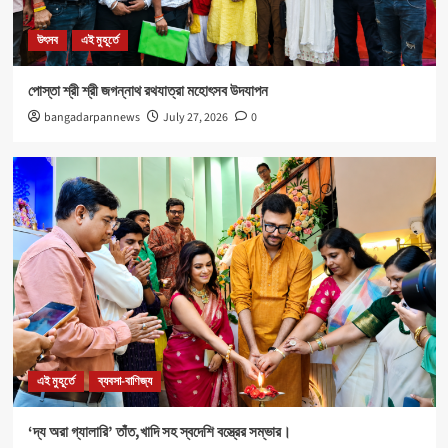
নবযুবক সংঘ এবং শীতলা স্পোর্টিং ক্লাবের যৌথ উদ্যোগে রক্তদান
শিবির আয়োজিত।
উৎসব
এই মুহূর্তে
5
পোস্তা শ্রী শ্রী জগন্নাথ রথযাত্রা মহোৎসব উদযাপন
উৎসব
এই মুহূর্তে
bangadarpannews
July 27, 2026
0
পোস্তা শ্রী শ্রী জগন্নাথ রথযাত্রা মহোৎসব উদযাপন
1
এই মুহূর্তে
ব্যবসা-বাণিজ্য
‘দ্য অরা গ্যালারি’ তাঁত,খাদি সহ স্বদেশি বস্ত্রের সম্ভার।
2
Health
এই মুহূর্তে
৪০০ পড়ুয়ার হাতে ‘রিলোড ভাইটাল ইলেক্ট্রোলাইটস’ (অরেঞ্জ জুস)
3
এই মুহূর্তে
ব্যবসা-বাণিজ্য
‘দ্য অরা গ্যালারি’ তাঁত,খাদি সহ স্বদেশি বস্ত্রের সম্ভার।
Sports
এই মুহূর্তে