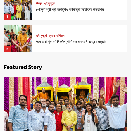
উৎসব
এই মুহূর্তে
পোস্তা শ্রী শ্রী জগন্নাথ রথযাত্রা মহোৎসব উদযাপন
1
এই মুহূর্তে
ব্যবসা-বাণিজ্য
‘দ্য অরা গ্যালারি’ তাঁত,খাদি সহ স্বদেশি বস্ত্রের সম্ভার।
2
Featured Story
Health
এই মুহূর্তে
৪০০ পড়ুয়ার হাতে ‘রিলোড ভাইটাল ইলেক্ট্রোলাইটস’ (অরেঞ্জ জুস)
3
Sports
এই মুহূর্তে
মহিলাদের আত্মনির্ভরতা রক্ষার জন্য বিশেষ ক্যাম্পের ব্যবস্থা।
4
উৎসব
এই মুহূর্তে