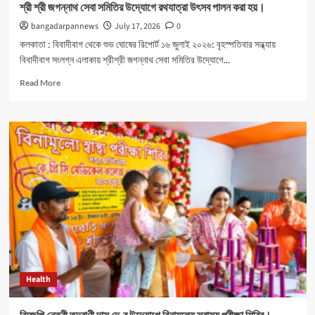
শ্রী শ্রী জগন্নাথ সেবা সমিতির উদ্যোগে রথযাত্রা উৎসব পালন করা হয়।
bangadarpannews
July 17, 2026
0
কলকাতা : বিবাদীবাগ থেকে শুভ ঘোষের রিপোর্ট ১৬ জুলাই ২০২৬: বৃহস্পতিবার সন্ধ্যায়
বিবাদীবাগ সংলগ্ন এলাকায় শ্রীশ্রী জগন্নাথ সেবা সমিতির উদ্যোগে...
Read
Read More
more
about
শ্রী
শ্রী
জগন্নাথ
সেবা
সমিতির
উদ্যোগে
রথযাত্রা
উৎসব
পালন
করা
হয়।
Health