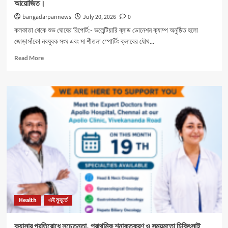
আয়োজিত।
bangadarpannews
July 20, 2026
0
কলকাতা থেকে শুভ ঘোষের রিপোর্ট:- ভলেন্টিয়ারি ব্লাড ডোনেশন ক্যাম্প অনুষ্ঠিত হলো
জোড়াসাঁকো নবযুবক সংঘ এবং মা শীতলা স্পোর্টিং ক্লাবের যৌথ...
Read
Read More
more
about
নবযুবক
সংঘ
এবং
শীতলা
স্পোর্টিং
ক্লাবের
যৌথ
উদ্যোগে
রক্তদান
শিবির
আয়োজিত।
Health
এই মুহূর্তে
ক্যান্সার প্রতিরোধে সচেতনতা, প্রাথমিক শনাক্তকরণ ও সময়মতো চিকিৎসাই