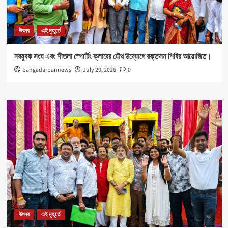
উৎসব
এই মুহূর্তে
নবযুবক সংঘ এবং শীতলা স্পোর্টিং ক্লাবের যৌথ উদ্যোগে রক্তদান শিবির আয়োজিত।
bangadarpannews
July 20, 2026
0
উৎসব
এই মুহূর্তে