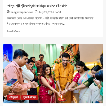
পোস্তা শ্রী শ্রী জগন্নাথ রথযাত্রা মহোৎসব উদযাপন
bangadarpannews
July 27, 2026
0
বড়বাজার থেকে শুভ ঘোষের রিপোর্ট :- শ্রী জগন্নাথ উল্টো রথ পূজা রথযাত্রার উপলক্ষে
উত্তর কলকাতার বড়বাজার সংলগ্ন পোস্তা নবাব লেনে...
Read
Read More
more
about
পোস্তা
শ্রী
শ্রী
জগন্নাথ
রথযাত্রা
মহোৎসব
উদযাপন
এই মুহূর্তে
ব্যবসা-বাণিজ্য