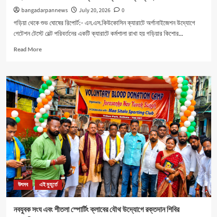
bangadarpannews
July 20, 2026
0
গড়িয়া থেকে শুভ ঘোষের রিপোর্ট:- এন.এস.কিউকোসিন ক্যারাটে অর্গানাইজেশন উদ্যোগে
গেটেশন টেস্টে বেল্ট পরিবর্তনের একটি ক্যারাটে কর্মশালা রাখা হয় গড়িয়ার কিশোর...
Read
Read More
more
about
মহিলাদের
আত্মনির্ভরতা
রক্ষার
জন্য
বিশেষ
ক্যাম্পের
ব্যবস্থা।
উৎসব
এই মুহূর্তে
নবযুবক সংঘ এবং শীতলা স্পোর্টিং ক্লাবের যৌথ উদ্যোগে রক্তদান শিবির