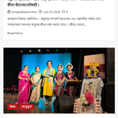
জীবন বাঁচানোর চাবিকাঠি।
bangadarpannews
July 20, 2026
0
কলকাতা নিজস্ব প্রতিনিধ :- ক্যান্সার সম্পর্কে সচেতনতা এবং প্রাথমিক পর্যায়ে রোগ
শনাক্তকরণ অসংখ্য মানুষের জীবন রক্ষা করতে পারে। শরীরে কোনো...
Read
Read More
more
about
ক্যান্সার
প্রতিরোধে
সচেতনতা,
প্রাথমিক
শনাক্তকরণ
ও
সময়মতো
চিকিৎসাই
জীবন
বাঁচানোর
চাবিকাঠি।
উৎসব
এই মুহূর্তে