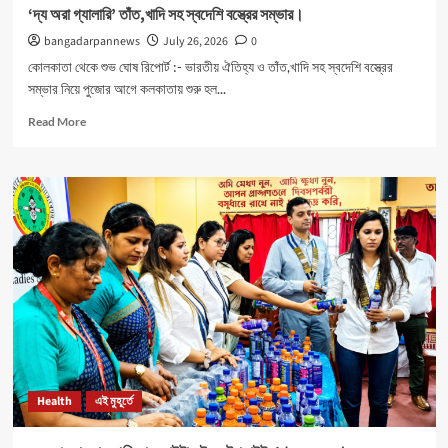
‘দ্য অরা গ্যালারি’ তাঁত,খাদি সহ স্বদেশি বস্ত্রের সম্ভার।
bangadarpannews
July 26, 2026
0
কোলকাতা থেকে শুভ ঘোষ রিপোর্ট :- ভারতীয় ঐতিহ্য ও তাঁত,খাদি সহ স্বদেশি বস্ত্রের
সম্ভার নিয়ে পুজোর আগে কলকাতায় শুরু হল...
Read
Read More
more
about
‘দ্য
অরা
গ্যালারি’
তাঁত,খাদি
সহ
স্বদেশি
বস্ত্রের
সম্ভার।
Health
এই মুহূর্তে