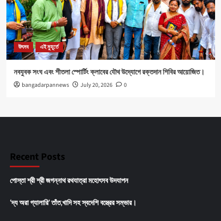
উৎসব
এই মুহূর্তে
নবযুবক সংঘ এবং শীতলা স্পোর্টিং ক্লাবের যৌথ উদ্যোগে রক্তদান শিবির আয়োজিত।
bangadarpannews
July 20, 2026
0
Recent Posts
পোস্তা শ্রী শ্রী জগন্নাথ রথযাত্রা মহোৎসব উদযাপন
‘দ্য অরা গ্যালারি’ তাঁত,খাদি সহ স্বদেশি বস্ত্রের সম্ভার।