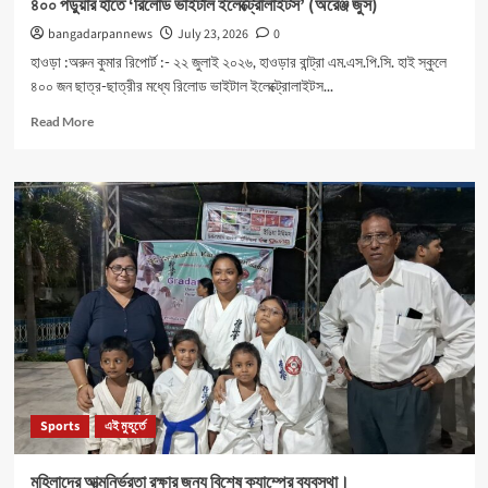
৪০০ পড়ুয়ার হাতে ‘রিলোড ভাইটাল ইলেক্ট্রোলাইটস’ (অরেঞ্জ জুস)
bangadarpannews
July 23, 2026
0
হাওড়া :অরুন কুমার রিপোর্ট :- ২২ জুলাই ২০২৬, হাওড়ার বান্ট্রা এম.এস.পি.সি. হাই স্কুলে
৪০০ জন ছাত্র-ছাত্রীর মধ্যে রিলোড ভাইটাল ইলেক্ট্রোলাইটস...
Read
Read More
more
about
৪০০
পড়ুয়ার
হাতে
‘রিলোড
ভাইটাল
ইলেক্ট্রোলাইটস’
(অরেঞ্জ
জুস)
Sports
এই মুহূর্তে
মহিলাদের আত্মনির্ভরতা রক্ষার জন্য বিশেষ ক্যাম্পের ব্যবস্থা।