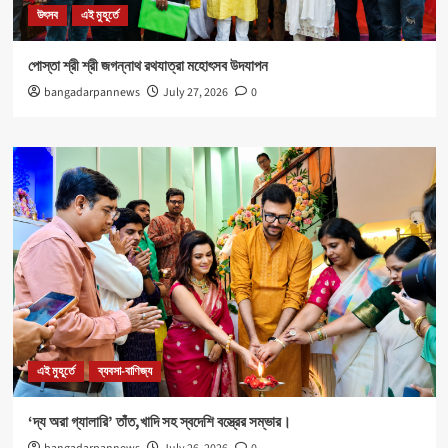
উৎসব
এই মুহূর্তে
পোস্তা শ্রী শ্রী জগন্নাথ রথযাত্রা মহোৎসব উদযাপন
bangadarpannews
July 27, 2026
0
এই মুহূর্তে
ব্যবসা-বাণিজ্য
‘দ্য অরা গ্যালারি’ তাঁত,খাদি সহ স্বদেশি বস্ত্রের সম্ভার।