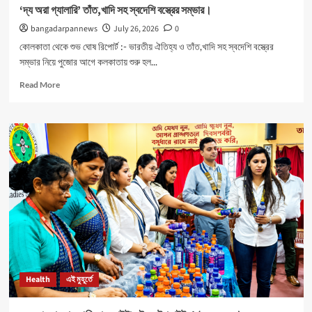
‘দ্য অরা গ্যালারি’ তাঁত,খাদি সহ স্বদেশি বস্ত্রের সম্ভার।
bangadarpannews
July 26, 2026
0
কোলকাতা থেকে শুভ ঘোষ রিপোর্ট :- ভারতীয় ঐতিহ্য ও তাঁত,খাদি সহ স্বদেশি বস্ত্রের
সম্ভার নিয়ে পুজোর আগে কলকাতায় শুরু হল...
Read
Read More
more
about
‘দ্য
অরা
গ্যালারি’
তাঁত,খাদি
সহ
স্বদেশি
বস্ত্রের
সম্ভার।
Health
এই মুহূর্তে