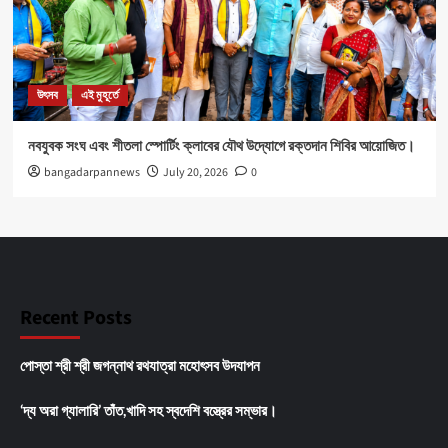
উৎসব
এই মুহূর্তে
নবযুবক সংঘ এবং শীতলা স্পোর্টিং ক্লাবের যৌথ উদ্যোগে রক্তদান শিবির আয়োজিত।
bangadarpannews
July 20, 2026
0
Recent Posts
পোস্তা শ্রী শ্রী জগন্নাথ রথযাত্রা মহোৎসব উদযাপন
‘দ্য অরা গ্যালারি’ তাঁত,খাদি সহ স্বদেশি বস্ত্রের সম্ভার।