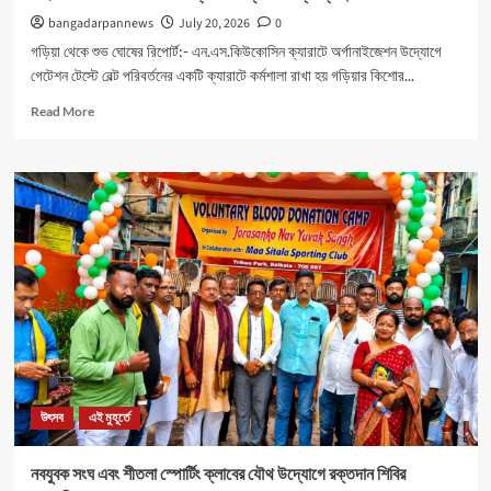
bangadarpannews
July 20, 2026
0
গড়িয়া থেকে শুভ ঘোষের রিপোর্ট:- এন.এস.কিউকোসিন ক্যারাটে অর্গানাইজেশন উদ্যোগে
গেটেশন টেস্টে বেল্ট পরিবর্তনের একটি ক্যারাটে কর্মশালা রাখা হয় গড়িয়ার কিশোর...
Read
Read More
more
about
মহিলাদের
আত্মনির্ভরতা
রক্ষার
জন্য
বিশেষ
ক্যাম্পের
ব্যবস্থা।
উৎসব
এই মুহূর্তে
নবযুবক সংঘ এবং শীতলা স্পোর্টিং ক্লাবের যৌথ উদ্যোগে রক্তদান শিবির