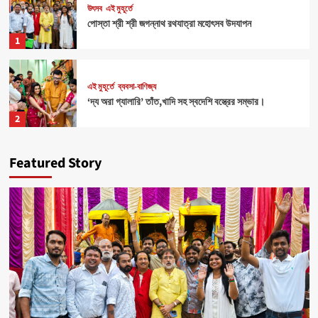
উৎসব
এই মুহূর্তে
পোস্তা শ্রী শ্রী জগন্নাথ রথযাত্রা মহোৎসব উদযাপন
1
এই মুহূর্তে
ব্যবসা-বাণিজ্য
‘দ্য অরা গ্যালারি’ তাঁত,খাদি সহ স্বদেশি বস্ত্রের সম্ভার।
2
Featured Story
Health
এই মুহূর্তে
৪০০ পড়ুয়ার হাতে ‘রিলোড ভাইটাল ইলেক্ট্রোলাইটস’ (অরেঞ্জ জুস)
3
Sports
এই মুহূর্তে
মহিলাদের আত্মনির্ভরতা রক্ষার জন্য বিশেষ ক্যাম্পের ব্যবস্থা।
4
উৎসব
এই মুহূর্তে