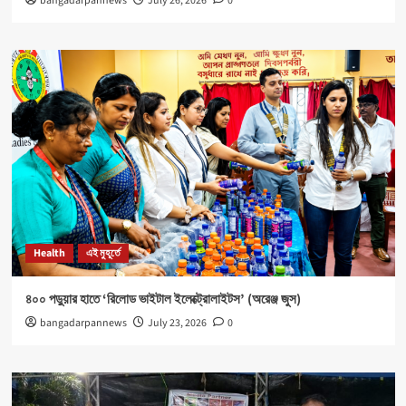
bangadarpannews
July 26, 2026
0
Health
এই মুহূর্তে
৪০০ পড়ুয়ার হাতে ‘রিলোড ভাইটাল ইলেক্ট্রোলাইটস’ (অরেঞ্জ জুস)
bangadarpannews
July 23, 2026
0