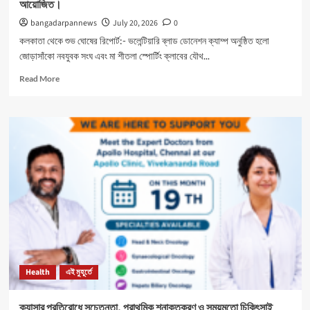
আয়োজিত।
bangadarpannews
July 20, 2026
0
কলকাতা থেকে শুভ ঘোষের রিপোর্ট:- ভলেন্টিয়ারি ব্লাড ডোনেশন ক্যাম্প অনুষ্ঠিত হলো
জোড়াসাঁকো নবযুবক সংঘ এবং মা শীতলা স্পোর্টিং ক্লাবের যৌথ...
Read
Read More
more
about
নবযুবক
সংঘ
এবং
শীতলা
স্পোর্টিং
ক্লাবের
যৌথ
উদ্যোগে
রক্তদান
শিবির
আয়োজিত।
Health
এই মুহূর্তে
ক্যান্সার প্রতিরোধে সচেতনতা, প্রাথমিক শনাক্তকরণ ও সময়মতো চিকিৎসাই