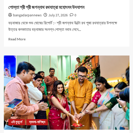
পোস্তা শ্রী শ্রী জগন্নাথ রথযাত্রা মহোৎসব উদযাপন
bangadarpannews
July 27, 2026
0
বড়বাজার থেকে শুভ ঘোষের রিপোর্ট :- শ্রী জগন্নাথ উল্টো রথ পূজা রথযাত্রার উপলক্ষে
উত্তর কলকাতার বড়বাজার সংলগ্ন পোস্তা নবাব লেনে...
Read
Read More
more
about
পোস্তা
শ্রী
শ্রী
জগন্নাথ
রথযাত্রা
মহোৎসব
উদযাপন
এই মুহূর্তে
ব্যবসা-বাণিজ্য