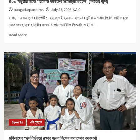
৪০০ পড়ুয়ার হাতে ‘রিলোড ভাইটাল ইলেক্ট্রোলাইটস’ (অরেঞ্জ জুস)
bangadarpannews
July 23, 2026
0
হাওড়া :অরুন কুমার রিপোর্ট :- ২২ জুলাই ২০২৬, হাওড়ার বান্ট্রা এম.এস.পি.সি. হাই স্কুলে
৪০০ জন ছাত্র-ছাত্রীর মধ্যে রিলোড ভাইটাল ইলেক্ট্রোলাইটস...
Read
Read More
more
about
৪০০
পড়ুয়ার
হাতে
‘রিলোড
ভাইটাল
ইলেক্ট্রোলাইটস’
(অরেঞ্জ
জুস)
Sports
এই মুহূর্তে
মহিলাদের আত্মনির্ভরতা রক্ষার জন্য বিশেষ ক্যাম্পের ব্যবস্থা।