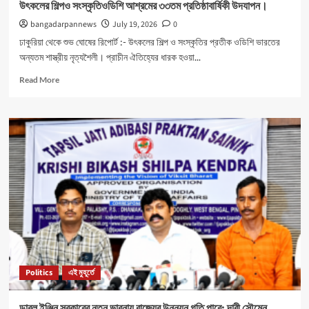
উৎকলের শিল্পও সংস্কৃতিওডিশি আশ্রমের ৩৩তম প্রতিষ্ঠাবার্ষিকী উদযাপন।
bangadarpannews
July 19, 2026
0
ঢাকুরিয়া থেকে শুভ ঘোষের রিপোর্ট :- উৎকলের শিল্প ও সংস্কৃতির প্রতীক ওডিশি ভারতের
অন্যতম শাস্ত্রীয় নৃত্যশৈলী। প্রাচীন ঐতিহ্যের ধারক হওয়া...
Read
Read More
more
about
উৎকলের
শিল্পও
সংস্কৃতিওডিশি
আশ্রমের
৩৩তম
প্রতিষ্ঠাবার্ষিকী
উদযাপন।
Politics
এই মুহূর্তে
ডাবল ইঞ্জিন সরকারের নতুন ভাবনায় রাজ্যের উন্নয়ন গতি পাবে: দাবী সৌমেন