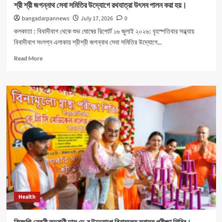
শ্রী শ্রী জগন্নাথ সেবা সমিতির উদ্যোগে রথযাত্রা উৎসব পালন করা হয়।
bangadarpannews
July 17, 2026
0
কলকাতা : বিবাদীবাগ থেকে শুভ ঘোষের রিপোর্ট ১৬ জুলাই ২০২৬: বৃহস্পতিবার সন্ধ্যায়
বিবাদীবাগ সংলগ্ন এলাকায় শ্রীশ্রী জগন্নাথ সেবা সমিতির উদ্যোগে...
Read
Read More
more
about
শ্রী
শ্রী
জগন্নাথ
সেবা
সমিতির
উদ্যোগে
রথযাত্রা
উৎসব
পালন
করা
হয়।
Health