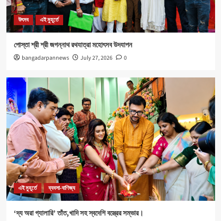
নবযুবক সংঘ এবং শীতলা স্পোর্টিং ক্লাবের যৌথ উদ্যোগে রক্তদান
শিবির আয়োজিত।
উৎসব
এই মুহূর্তে
5
পোস্তা শ্রী শ্রী জগন্নাথ রথযাত্রা মহোৎসব উদযাপন
উৎসব
এই মুহূর্তে
bangadarpannews
July 27, 2026
0
পোস্তা শ্রী শ্রী জগন্নাথ রথযাত্রা মহোৎসব উদযাপন
1
এই মুহূর্তে
ব্যবসা-বাণিজ্য
‘দ্য অরা গ্যালারি’ তাঁত,খাদি সহ স্বদেশি বস্ত্রের সম্ভার।
2
Health
এই মুহূর্তে
৪০০ পড়ুয়ার হাতে ‘রিলোড ভাইটাল ইলেক্ট্রোলাইটস’ (অরেঞ্জ জুস)
3
এই মুহূর্তে
ব্যবসা-বাণিজ্য
‘দ্য অরা গ্যালারি’ তাঁত,খাদি সহ স্বদেশি বস্ত্রের সম্ভার।
Sports
এই মুহূর্তে