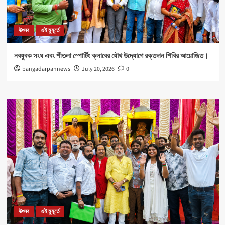
উৎসব
এই মুহূর্তে
নবযুবক সংঘ এবং শীতলা স্পোর্টিং ক্লাবের যৌথ উদ্যোগে রক্তদান শিবির আয়োজিত।
bangadarpannews
July 20, 2026
0
উৎসব
এই মুহূর্তে