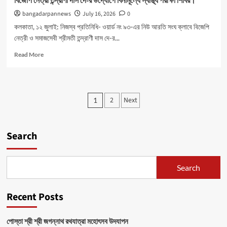
বিজেপি নেত্রী তন্দ্রাণী দাস দে-র উদ্যোগে বিনামূল্যে স্বাস্থ্য পরীক্ষা শিবির।
bangadarpannews
July 16, 2026
0
কলকাতা, ১২ জুলাই: নিজস্ব প্রতিনিধি- ওয়ার্ড নং ৯৩-এর নিউ আরতি সংঘ ক্লাবে বিজেপি
নেত্রী ও সমাজসেবী শ্রীমতী তন্দ্রাণী দাস দে-র...
Read
Read More
more
about
বিজেপি
নেত্রী
Posts
2
Next
1
তন্দ্রাণী
pagination
দাস
দে-
র
Search
উদ্যোগে
বিনামূল্যে
স্বাস্থ্য
Search
পরীক্ষা
শিবির।
Recent Posts
পোস্তা শ্রী শ্রী জগন্নাথ রথযাত্রা মহোৎসব উদযাপন