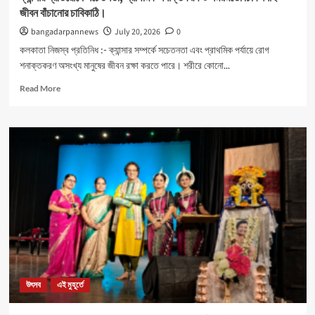
জীবন বাঁচানোর চাবিকাঠি।
bangadarpannews
July 20, 2026
0
কলকাতা নিজস্ব প্রতিনিধ :- ক্যান্সার সম্পর্কে সচেতনতা এবং প্রাথমিক পর্যায়ে রোগ
শনাক্তকরণ অসংখ্য মানুষের জীবন রক্ষা করতে পারে। শরীরে কোনো...
Read
Read More
more
about
ক্যান্সার
প্রতিরোধে
সচেতনতা,
প্রাথমিক
শনাক্তকরণ
ও
সময়মতো
চিকিৎসাই
জীবন
বাঁচানোর
চাবিকাঠি।
উৎসব
এই মুহূর্তে