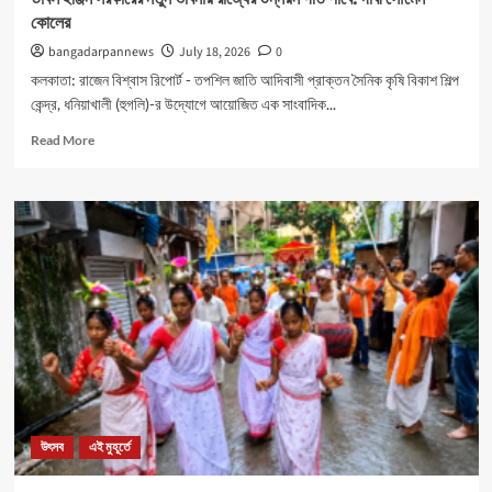
কোলের
bangadarpannews
July 18, 2026
0
কলকাতা: রাজেন বিশ্বাস রিপোর্ট - তপশিল জাতি আদিবাসী প্রাক্তন সৈনিক কৃষি বিকাশ শিল্প
কেন্দ্র, ধনিয়াখালী (হুগলি)-র উদ্যোগে আয়োজিত এক সাংবাদিক...
Read
Read More
more
about
ডাবল
ইঞ্জিন
সরকারের
নতুন
ভাবনায়
রাজ্যের
উন্নয়ন
গতি
পাবে:
দাবী
সৌমেন
কোলের
উৎসব
এই মুহূর্তে