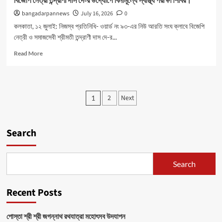
বিজেপি নেত্রী তন্দ্রাণী দাস দে-র উদ্যোগে বিনামূল্যে স্বাস্থ্য পরীক্ষা শিবির।
bangadarpannews
July 16, 2026
0
কলকাতা, ১২ জুলাই: নিজস্ব প্রতিনিধি- ওয়ার্ড নং ৯৩-এর নিউ আরতি সংঘ ক্লাবে বিজেপি
নেত্রী ও সমাজসেবী শ্রীমতী তন্দ্রাণী দাস দে-র...
Read
Read More
more
about
বিজেপি
নেত্রী
Posts
2
Next
1
তন্দ্রাণী
pagination
দাস
দে-
র
Search
উদ্যোগে
বিনামূল্যে
স্বাস্থ্য
Search
পরীক্ষা
শিবির।
Recent Posts
পোস্তা শ্রী শ্রী জগন্নাথ রথযাত্রা মহোৎসব উদযাপন