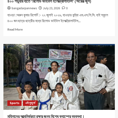
৪০০ পড়ুয়ার হাতে ‘রিলোড ভাইটাল ইলেক্ট্রোলাইটস’ (অরেঞ্জ জুস)
bangadarpannews
July 23, 2026
0
হাওড়া :অরুন কুমার রিপোর্ট :- ২২ জুলাই ২০২৬, হাওড়ার বান্ট্রা এম.এস.পি.সি. হাই স্কুলে
৪০০ জন ছাত্র-ছাত্রীর মধ্যে রিলোড ভাইটাল ইলেক্ট্রোলাইটস...
Read
Read More
more
about
৪০০
পড়ুয়ার
হাতে
‘রিলোড
ভাইটাল
ইলেক্ট্রোলাইটস’
(অরেঞ্জ
জুস)
Sports
এই মুহূর্তে
মহিলাদের আত্মনির্ভরতা রক্ষার জন্য বিশেষ ক্যাম্পের ব্যবস্থা।