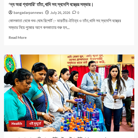
‘দ্য অরা গ্যালারি’ তাঁত,খাদি সহ স্বদেশি বস্ত্রের সম্ভার।
bangadarpannews
July 26, 2026
0
কোলকাতা থেকে শুভ ঘোষ রিপোর্ট :- ভারতীয় ঐতিহ্য ও তাঁত,খাদি সহ স্বদেশি বস্ত্রের
সম্ভার নিয়ে পুজোর আগে কলকাতায় শুরু হল...
Read
Read More
more
about
‘দ্য
অরা
গ্যালারি’
তাঁত,খাদি
সহ
স্বদেশি
বস্ত্রের
সম্ভার।
Health
এই মুহূর্তে