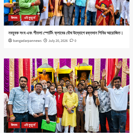
উৎসব
এই মুহূর্তে
নবযুবক সংঘ এবং শীতলা স্পোর্টিং ক্লাবের যৌথ উদ্যোগে রক্তদান শিবির আয়োজিত।
bangadarpannews
July 20, 2026
0
উৎসব
এই মুহূর্তে