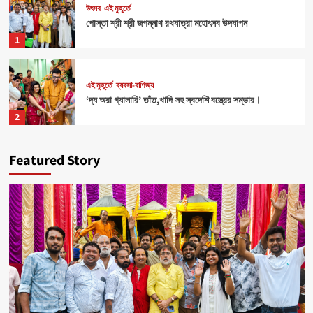
উৎসব
এই মুহূর্তে
পোস্তা শ্রী শ্রী জগন্নাথ রথযাত্রা মহোৎসব উদযাপন
1
এই মুহূর্তে
ব্যবসা-বাণিজ্য
‘দ্য অরা গ্যালারি’ তাঁত,খাদি সহ স্বদেশি বস্ত্রের সম্ভার।
2
Featured Story
Health
এই মুহূর্তে
৪০০ পড়ুয়ার হাতে ‘রিলোড ভাইটাল ইলেক্ট্রোলাইটস’ (অরেঞ্জ জুস)
3
Sports
এই মুহূর্তে
মহিলাদের আত্মনির্ভরতা রক্ষার জন্য বিশেষ ক্যাম্পের ব্যবস্থা।
4
উৎসব
এই মুহূর্তে