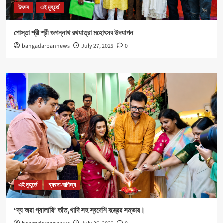
উৎসব
এই মুহূর্তে
পোস্তা শ্রী শ্রী জগন্নাথ রথযাত্রা মহোৎসব উদযাপন
bangadarpannews
July 27, 2026
0
এই মুহূর্তে
ব্যবসা-বাণিজ্য
‘দ্য অরা গ্যালারি’ তাঁত,খাদি সহ স্বদেশি বস্ত্রের সম্ভার।