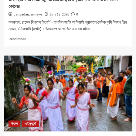
কোলের
bangadarpannews
July 18, 2026
0
কলকাতা: রাজেন বিশ্বাস রিপোর্ট - তপশিল জাতি আদিবাসী প্রাক্তন সৈনিক কৃষি বিকাশ শিল্প
কেন্দ্র, ধনিয়াখালী (হুগলি)-র উদ্যোগে আয়োজিত এক সাংবাদিক...
Read
Read More
more
about
ডাবল
ইঞ্জিন
সরকারের
নতুন
ভাবনায়
রাজ্যের
উন্নয়ন
গতি
পাবে:
দাবী
সৌমেন
কোলের
উৎসব
এই মুহূর্তে