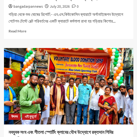
bangadarpannews
July 20, 2026
0
গড়িয়া থেকে শুভ ঘোষের রিপোর্ট:- এন.এস.কিউকোসিন ক্যারাটে অর্গানাইজেশন উদ্যোগে
গেটেশন টেস্টে বেল্ট পরিবর্তনের একটি ক্যারাটে কর্মশালা রাখা হয় গড়িয়ার কিশোর...
Read
Read More
more
about
মহিলাদের
আত্মনির্ভরতা
রক্ষার
জন্য
বিশেষ
ক্যাম্পের
ব্যবস্থা।
উৎসব
এই মুহূর্তে
নবযুবক সংঘ এবং শীতলা স্পোর্টিং ক্লাবের যৌথ উদ্যোগে রক্তদান শিবির