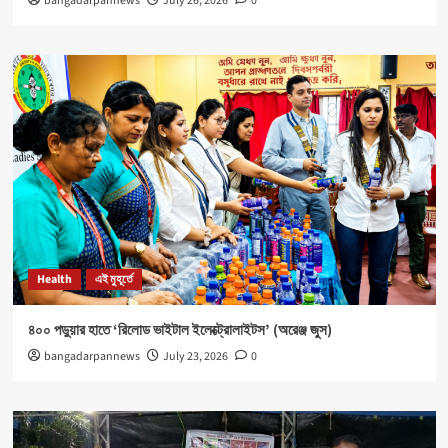
bangadarpannews
July 26, 2026
0
Health
এই মুহূর্তে
৪০০ পড়ুয়ার হাতে ‘রিলোড ভাইটাল ইলেক্ট্রোলাইটস’ (অরেঞ্জ জুস)
bangadarpannews
July 23, 2026
0