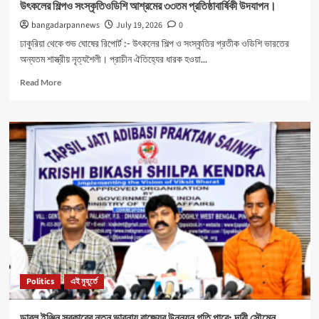
উৎকলের শিল্পও সংস্কৃতিওডিশি আশ্রমের ৩৩তম প্রতিষ্ঠাবার্ষিকী উদযাপন।
bangadarpannews
July 19, 2026
0
ঢাকুরিয়া থেকে শুভ ঘোষের রিপোর্ট :- উৎকলের শিল্প ও সংস্কৃতির প্রতীক ওডিশি ভারতের
অন্যতম শাস্ত্রীয় নৃত্যশৈলী। প্রাচীন ঐতিহ্যের ধারক হওয়া...
Read
Read More
more
about
উৎকলের
শিল্পও
সংস্কৃতিওডিশি
আশ্রমের
৩৩তম
প্রতিষ্ঠাবার্ষিকী
উদযাপন।
Politics
এই মুহূর্তে
ডাবল ইঞ্জিন সরকারের নতুন ভাবনায় রাজ্যের উন্নয়ন গতি পাবে: দাবী সৌমেন