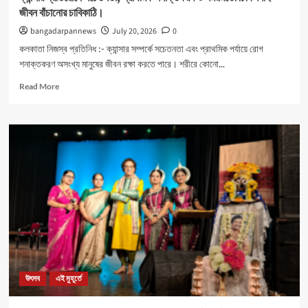
জীবন বাঁচানোর চাবিকাঠি।
bangadarpannews
July 20, 2026
0
কলকাতা নিজস্ব প্রতিনিধ :- ক্যান্সার সম্পর্কে সচেতনতা এবং প্রাথমিক পর্যায়ে রোগ
শনাক্তকরণ অসংখ্য মানুষের জীবন রক্ষা করতে পারে। শরীরে কোনো...
Read
Read More
more
about
ক্যান্সার
প্রতিরোধে
সচেতনতা,
প্রাথমিক
শনাক্তকরণ
ও
সময়মতো
চিকিৎসাই
জীবন
বাঁচানোর
চাবিকাঠি।
উৎসব
এই মুহূর্তে