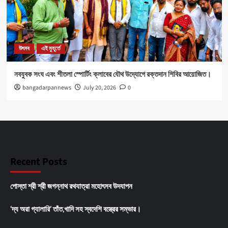
উৎসব
এই মুহূর্তে
নবযুবক সংঘ এবং শীতলা স্পোর্টিং ক্লাবের যৌথ উদ্যোগে রক্তদান শিবির আয়োজিত।
bangadarpannews
July 20, 2026
0
Recent Posts
পোস্তা শ্রী শ্রী জগন্নাথ রথযাত্রা মহোৎসব উদযাপন
‘দ্য অরা গ্যালারি’ তাঁত,খাদি সহ স্বদেশি বস্ত্রের সম্ভার।