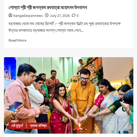
পোস্তা শ্রী শ্রী জগন্নাথ রথযাত্রা মহোৎসব উদযাপন
bangadarpannews
July 27, 2026
0
বড়বাজার থেকে শুভ ঘোষের রিপোর্ট :- শ্রী জগন্নাথ উল্টো রথ পূজা রথযাত্রার উপলক্ষে
উত্তর কলকাতার বড়বাজার সংলগ্ন পোস্তা নবাব লেনে...
Read
Read More
more
about
পোস্তা
শ্রী
শ্রী
জগন্নাথ
রথযাত্রা
মহোৎসব
উদযাপন
এই মুহূর্তে
ব্যবসা-বাণিজ্য