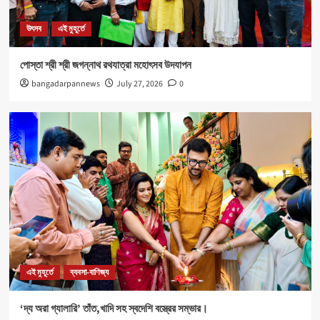
নবযুবক সংঘ এবং শীতলা স্পোর্টিং ক্লাবের যৌথ উদ্যোগে রক্তদান
শিবির আয়োজিত।
উৎসব
এই মুহূর্তে
5
পোস্তা শ্রী শ্রী জগন্নাথ রথযাত্রা মহোৎসব উদযাপন
উৎসব
এই মুহূর্তে
bangadarpannews
July 27, 2026
0
পোস্তা শ্রী শ্রী জগন্নাথ রথযাত্রা মহোৎসব উদযাপন
1
এই মুহূর্তে
ব্যবসা-বাণিজ্য
‘দ্য অরা গ্যালারি’ তাঁত,খাদি সহ স্বদেশি বস্ত্রের সম্ভার।
2
Health
এই মুহূর্তে
৪০০ পড়ুয়ার হাতে ‘রিলোড ভাইটাল ইলেক্ট্রোলাইটস’ (অরেঞ্জ জুস)
3
এই মুহূর্তে
ব্যবসা-বাণিজ্য
‘দ্য অরা গ্যালারি’ তাঁত,খাদি সহ স্বদেশি বস্ত্রের সম্ভার।
Sports
এই মুহূর্তে