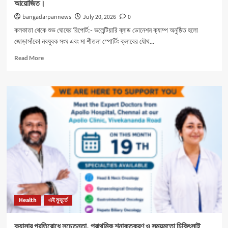
আয়োজিত।
bangadarpannews
July 20, 2026
0
কলকাতা থেকে শুভ ঘোষের রিপোর্ট:- ভলেন্টিয়ারি ব্লাড ডোনেশন ক্যাম্প অনুষ্ঠিত হলো
জোড়াসাঁকো নবযুবক সংঘ এবং মা শীতলা স্পোর্টিং ক্লাবের যৌথ...
Read
Read More
more
about
নবযুবক
সংঘ
এবং
শীতলা
স্পোর্টিং
ক্লাবের
যৌথ
উদ্যোগে
রক্তদান
শিবির
আয়োজিত।
Health
এই মুহূর্তে
ক্যান্সার প্রতিরোধে সচেতনতা, প্রাথমিক শনাক্তকরণ ও সময়মতো চিকিৎসাই