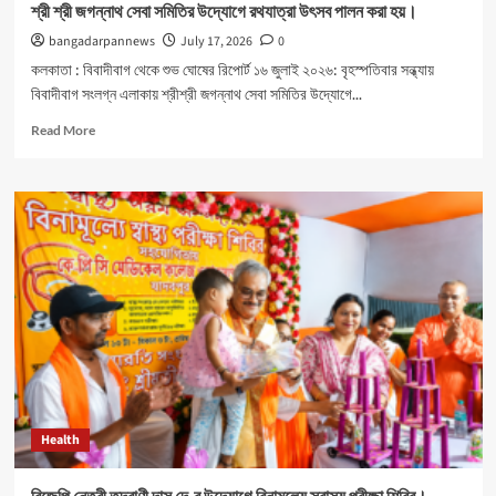
শ্রী শ্রী জগন্নাথ সেবা সমিতির উদ্যোগে রথযাত্রা উৎসব পালন করা হয়।
bangadarpannews
July 17, 2026
0
কলকাতা : বিবাদীবাগ থেকে শুভ ঘোষের রিপোর্ট ১৬ জুলাই ২০২৬: বৃহস্পতিবার সন্ধ্যায়
বিবাদীবাগ সংলগ্ন এলাকায় শ্রীশ্রী জগন্নাথ সেবা সমিতির উদ্যোগে...
Read
Read More
more
about
শ্রী
শ্রী
জগন্নাথ
সেবা
সমিতির
উদ্যোগে
রথযাত্রা
উৎসব
পালন
করা
হয়।
Health