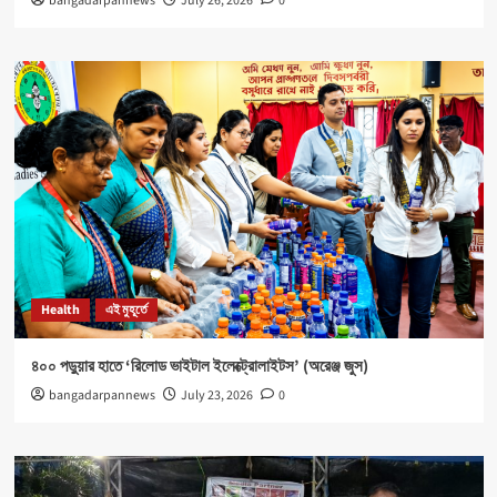
bangadarpannews
July 26, 2026
0
Health
এই মুহূর্তে
৪০০ পড়ুয়ার হাতে ‘রিলোড ভাইটাল ইলেক্ট্রোলাইটস’ (অরেঞ্জ জুস)
bangadarpannews
July 23, 2026
0