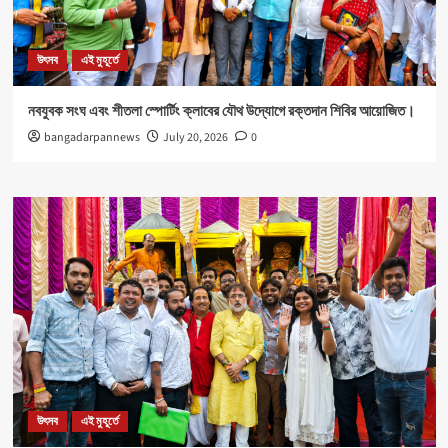
উৎসব
এই মুহূর্তে
নবযুবক সংঘ এবং শীতলা স্পোর্টিং ক্লাবের যৌথ উদ্যোগে রক্তদান শিবির আয়োজিত।
bangadarpannews
July 20, 2026
0
উৎসব
এই মুহূর্তে