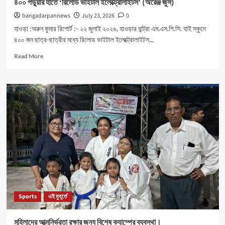
৪০০ পড়ুয়ার হাতে ‘রিলোড ভাইটাল ইলেক্ট্রোলাইটস’ (অরেঞ্জ জুস)
bangadarpannews
July 23, 2026
0
হাওড়া :অরুন কুমার রিপোর্ট :- ২২ জুলাই ২০২৬, হাওড়ার বান্ট্রা এম.এস.পি.সি. হাই স্কুলে
৪০০ জন ছাত্র-ছাত্রীর মধ্যে রিলোড ভাইটাল ইলেক্ট্রোলাইটস...
Read
Read More
more
about
৪০০
পড়ুয়ার
হাতে
‘রিলোড
ভাইটাল
ইলেক্ট্রোলাইটস’
(অরেঞ্জ
জুস)
Sports
এই মুহূর্তে
মহিলাদের আত্মনির্ভরতা রক্ষার জন্য বিশেষ ক্যাম্পের ব্যবস্থা।