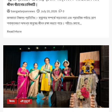
জীবন বাঁচানোর চাবিকাঠি।
bangadarpannews
July 20, 2026
0
কলকাতা নিজস্ব প্রতিনিধ :- ক্যান্সার সম্পর্কে সচেতনতা এবং প্রাথমিক পর্যায়ে রোগ
শনাক্তকরণ অসংখ্য মানুষের জীবন রক্ষা করতে পারে। শরীরে কোনো...
Read
Read More
more
about
ক্যান্সার
প্রতিরোধে
সচেতনতা,
প্রাথমিক
শনাক্তকরণ
ও
সময়মতো
চিকিৎসাই
জীবন
বাঁচানোর
চাবিকাঠি।
উৎসব
এই মুহূর্তে