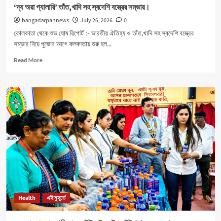
‘দ্য অরা গ্যালারি’ তাঁত,খাদি সহ স্বদেশি বস্ত্রের সম্ভার।
bangadarpannews
July 26, 2026
0
কোলকাতা থেকে শুভ ঘোষ রিপোর্ট :- ভারতীয় ঐতিহ্য ও তাঁত,খাদি সহ স্বদেশি বস্ত্রের
সম্ভার নিয়ে পুজোর আগে কলকাতায় শুরু হল...
Read
Read More
more
about
‘দ্য
অরা
গ্যালারি’
তাঁত,খাদি
সহ
স্বদেশি
বস্ত্রের
সম্ভার।
Health
এই মুহূর্তে