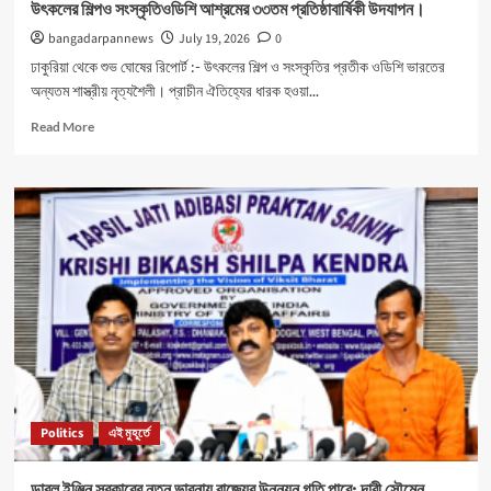
উৎকলের শিল্পও সংস্কৃতিওডিশি আশ্রমের ৩৩তম প্রতিষ্ঠাবার্ষিকী উদযাপন।
bangadarpannews
July 19, 2026
0
ঢাকুরিয়া থেকে শুভ ঘোষের রিপোর্ট :- উৎকলের শিল্প ও সংস্কৃতির প্রতীক ওডিশি ভারতের
অন্যতম শাস্ত্রীয় নৃত্যশৈলী। প্রাচীন ঐতিহ্যের ধারক হওয়া...
Read
Read More
more
about
উৎকলের
শিল্পও
সংস্কৃতিওডিশি
আশ্রমের
৩৩তম
প্রতিষ্ঠাবার্ষিকী
উদযাপন।
Politics
এই মুহূর্তে
ডাবল ইঞ্জিন সরকারের নতুন ভাবনায় রাজ্যের উন্নয়ন গতি পাবে: দাবী সৌমেন