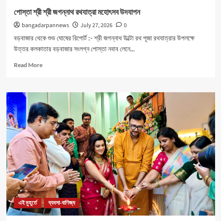
পোস্তা শ্রী শ্রী জগন্নাথ রথযাত্রা মহোৎসব উদযাপন
bangadarpannews
July 27, 2026
0
বড়বাজার থেকে শুভ ঘোষের রিপোর্ট :- শ্রী জগন্নাথ উল্টো রথ পূজা রথযাত্রার উপলক্ষে
উত্তর কলকাতার বড়বাজার সংলগ্ন পোস্তা নবাব লেনে...
Read
Read More
more
about
পোস্তা
শ্রী
শ্রী
জগন্নাথ
রথযাত্রা
মহোৎসব
উদযাপন
এই মুহূর্তে
ব্যবসা-বাণিজ্য