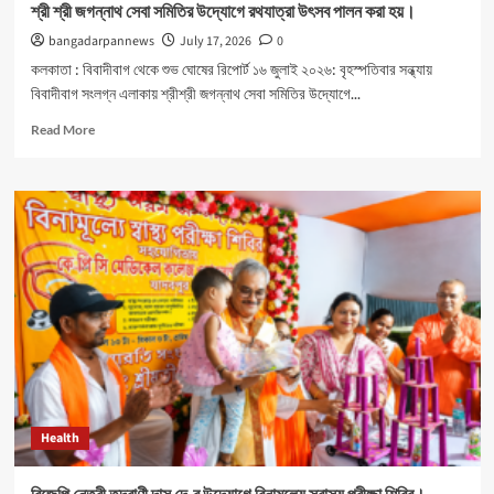
শ্রী শ্রী জগন্নাথ সেবা সমিতির উদ্যোগে রথযাত্রা উৎসব পালন করা হয়।
bangadarpannews
July 17, 2026
0
কলকাতা : বিবাদীবাগ থেকে শুভ ঘোষের রিপোর্ট ১৬ জুলাই ২০২৬: বৃহস্পতিবার সন্ধ্যায়
বিবাদীবাগ সংলগ্ন এলাকায় শ্রীশ্রী জগন্নাথ সেবা সমিতির উদ্যোগে...
Read
Read More
more
about
শ্রী
শ্রী
জগন্নাথ
সেবা
সমিতির
উদ্যোগে
রথযাত্রা
উৎসব
পালন
করা
হয়।
Health