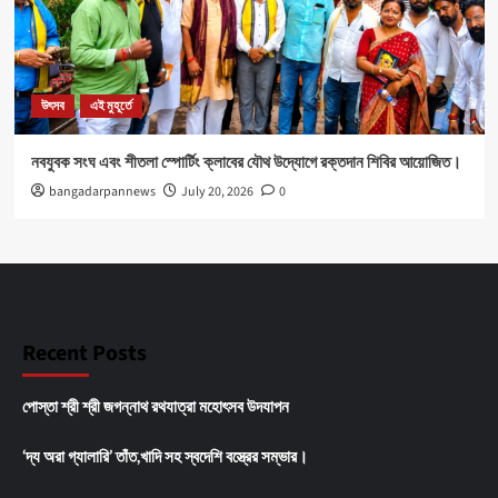
উৎসব
এই মুহূর্তে
নবযুবক সংঘ এবং শীতলা স্পোর্টিং ক্লাবের যৌথ উদ্যোগে রক্তদান শিবির আয়োজিত।
bangadarpannews
July 20, 2026
0
Recent Posts
পোস্তা শ্রী শ্রী জগন্নাথ রথযাত্রা মহোৎসব উদযাপন
‘দ্য অরা গ্যালারি’ তাঁত,খাদি সহ স্বদেশি বস্ত্রের সম্ভার।