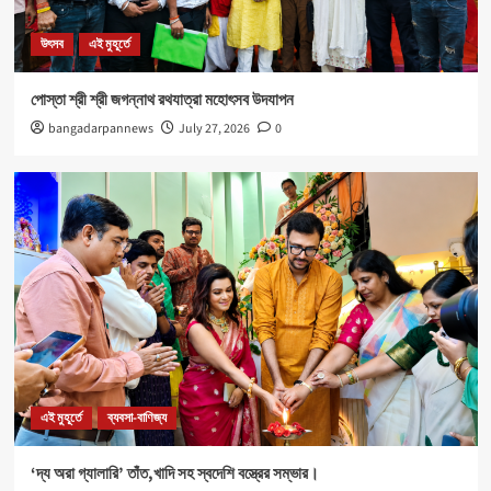
নবযুবক সংঘ এবং শীতলা স্পোর্টিং ক্লাবের যৌথ উদ্যোগে রক্তদান
শিবির আয়োজিত।
উৎসব
এই মুহূর্তে
5
পোস্তা শ্রী শ্রী জগন্নাথ রথযাত্রা মহোৎসব উদযাপন
উৎসব
এই মুহূর্তে
bangadarpannews
July 27, 2026
0
পোস্তা শ্রী শ্রী জগন্নাথ রথযাত্রা মহোৎসব উদযাপন
1
এই মুহূর্তে
ব্যবসা-বাণিজ্য
‘দ্য অরা গ্যালারি’ তাঁত,খাদি সহ স্বদেশি বস্ত্রের সম্ভার।
2
Health
এই মুহূর্তে
৪০০ পড়ুয়ার হাতে ‘রিলোড ভাইটাল ইলেক্ট্রোলাইটস’ (অরেঞ্জ জুস)
3
এই মুহূর্তে
ব্যবসা-বাণিজ্য
‘দ্য অরা গ্যালারি’ তাঁত,খাদি সহ স্বদেশি বস্ত্রের সম্ভার।
Sports
এই মুহূর্তে