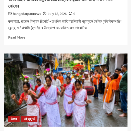
কোলের
bangadarpannews
July 18, 2026
0
কলকাতা: রাজেন বিশ্বাস রিপোর্ট - তপশিল জাতি আদিবাসী প্রাক্তন সৈনিক কৃষি বিকাশ শিল্প
কেন্দ্র, ধনিয়াখালী (হুগলি)-র উদ্যোগে আয়োজিত এক সাংবাদিক...
Read
Read More
more
about
ডাবল
ইঞ্জিন
সরকারের
নতুন
ভাবনায়
রাজ্যের
উন্নয়ন
গতি
পাবে:
দাবী
সৌমেন
কোলের
উৎসব
এই মুহূর্তে