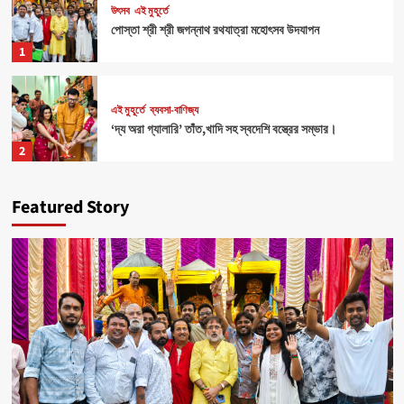
উৎসব
এই মুহূর্তে
পোস্তা শ্রী শ্রী জগন্নাথ রথযাত্রা মহোৎসব উদযাপন
1
এই মুহূর্তে
ব্যবসা-বাণিজ্য
‘দ্য অরা গ্যালারি’ তাঁত,খাদি সহ স্বদেশি বস্ত্রের সম্ভার।
2
Featured Story
Health
এই মুহূর্তে
৪০০ পড়ুয়ার হাতে ‘রিলোড ভাইটাল ইলেক্ট্রোলাইটস’ (অরেঞ্জ জুস)
3
Sports
এই মুহূর্তে
মহিলাদের আত্মনির্ভরতা রক্ষার জন্য বিশেষ ক্যাম্পের ব্যবস্থা।
4
উৎসব
এই মুহূর্তে