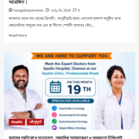
আয়োজিত।
bangadarpannews
July 20, 2026
0
কলকাতা থেকে শুভ ঘোষের রিপোর্ট:- ভলেন্টিয়ারি ব্লাড ডোনেশন ক্যাম্প অনুষ্ঠিত হলো
জোড়াসাঁকো নবযুবক সংঘ এবং মা শীতলা স্পোর্টিং ক্লাবের যৌথ...
Read
Read More
more
about
নবযুবক
সংঘ
এবং
শীতলা
স্পোর্টিং
ক্লাবের
যৌথ
উদ্যোগে
রক্তদান
শিবির
আয়োজিত।
Health
এই মুহূর্তে
ক্যান্সার প্রতিরোধে সচেতনতা, প্রাথমিক শনাক্তকরণ ও সময়মতো চিকিৎসাই