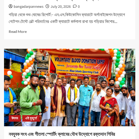
bangadarpannews
July 20, 2026
0
গড়িয়া থেকে শুভ ঘোষের রিপোর্ট:- এন.এস.কিউকোসিন ক্যারাটে অর্গানাইজেশন উদ্যোগে
গেটেশন টেস্টে বেল্ট পরিবর্তনের একটি ক্যারাটে কর্মশালা রাখা হয় গড়িয়ার কিশোর...
Read
Read More
more
about
মহিলাদের
আত্মনির্ভরতা
রক্ষার
জন্য
বিশেষ
ক্যাম্পের
ব্যবস্থা।
উৎসব
এই মুহূর্তে
নবযুবক সংঘ এবং শীতলা স্পোর্টিং ক্লাবের যৌথ উদ্যোগে রক্তদান শিবির