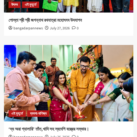
উৎসব
এই মুহূর্তে
পোস্তা শ্রী শ্রী জগন্নাথ রথযাত্রা মহোৎসব উদযাপন
bangadarpannews
July 27, 2026
0
এই মুহূর্তে
ব্যবসা-বাণিজ্য
‘দ্য অরা গ্যালারি’ তাঁত,খাদি সহ স্বদেশি বস্ত্রের সম্ভার।