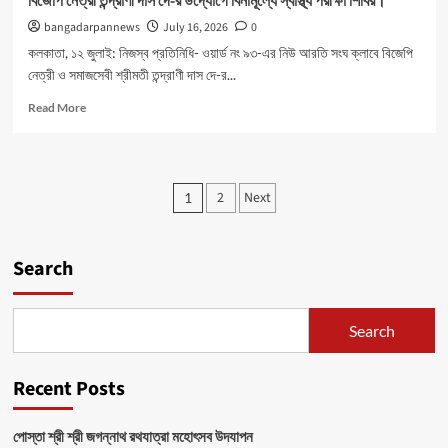
বিজেপি নেত্রী তন্দ্রাণী দাস দে-র উদ্যোগে বিনামূল্যে স্বাস্থ্য পরীক্ষা শিবির।
bangadarpannews
July 16, 2026
0
কলকাতা, ১২ জুলাই: নিজস্ব প্রতিনিধি- ওয়ার্ড নং ৯৩-এর নিউ আরতি সংঘ ক্লাবে বিজেপি
নেত্রী ও সমাজসেবী শ্রীমতী তন্দ্রাণী দাস দে-র...
Read
Read More
more
about
বিজেপি
নেত্রী
Posts
2
Next
1
তন্দ্রাণী
pagination
দাস
দে-
র
Search
উদ্যোগে
বিনামূল্যে
স্বাস্থ্য
Search
পরীক্ষা
শিবির।
Recent Posts
পোস্তা শ্রী শ্রী জগন্নাথ রথযাত্রা মহোৎসব উদযাপন