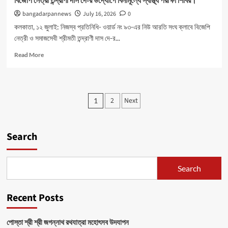
বিজেপি নেত্রী তন্দ্রাণী দাস দে-র উদ্যোগে বিনামূল্যে স্বাস্থ্য পরীক্ষা শিবির।
bangadarpannews
July 16, 2026
0
কলকাতা, ১২ জুলাই: নিজস্ব প্রতিনিধি- ওয়ার্ড নং ৯৩-এর নিউ আরতি সংঘ ক্লাবে বিজেপি
নেত্রী ও সমাজসেবী শ্রীমতী তন্দ্রাণী দাস দে-র...
Read
Read More
more
about
বিজেপি
নেত্রী
Posts
2
Next
1
তন্দ্রাণী
pagination
দাস
দে-
র
Search
উদ্যোগে
বিনামূল্যে
স্বাস্থ্য
Search
পরীক্ষা
শিবির।
Recent Posts
পোস্তা শ্রী শ্রী জগন্নাথ রথযাত্রা মহোৎসব উদযাপন