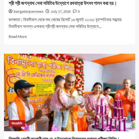
শ্রী শ্রী জগন্নাথ সেবা সমিতির উদ্যোগে রথযাত্রা উৎসব পালন করা হয়।
bangadarpannews
July 17, 2026
0
কলকাতা : বিবাদীবাগ থেকে শুভ ঘোষের রিপোর্ট ১৬ জুলাই ২০২৬: বৃহস্পতিবার সন্ধ্যায়
বিবাদীবাগ সংলগ্ন এলাকায় শ্রীশ্রী জগন্নাথ সেবা সমিতির উদ্যোগে...
Read
Read More
more
about
শ্রী
শ্রী
জগন্নাথ
সেবা
সমিতির
উদ্যোগে
রথযাত্রা
উৎসব
পালন
করা
হয়।
Health