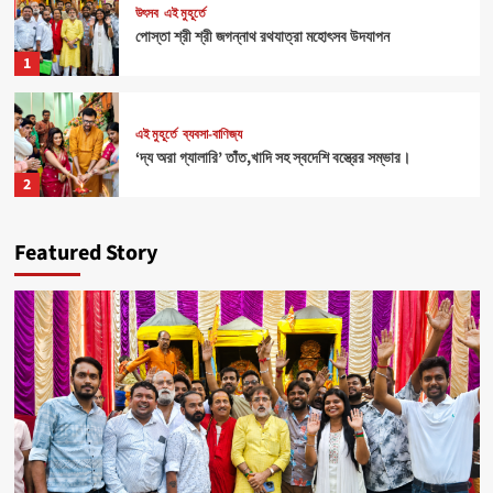
উৎসব
এই মুহূর্তে
পোস্তা শ্রী শ্রী জগন্নাথ রথযাত্রা মহোৎসব উদযাপন
1
এই মুহূর্তে
ব্যবসা-বাণিজ্য
‘দ্য অরা গ্যালারি’ তাঁত,খাদি সহ স্বদেশি বস্ত্রের সম্ভার।
2
Featured Story
Health
এই মুহূর্তে
৪০০ পড়ুয়ার হাতে ‘রিলোড ভাইটাল ইলেক্ট্রোলাইটস’ (অরেঞ্জ জুস)
3
Sports
এই মুহূর্তে
মহিলাদের আত্মনির্ভরতা রক্ষার জন্য বিশেষ ক্যাম্পের ব্যবস্থা।
4
উৎসব
এই মুহূর্তে