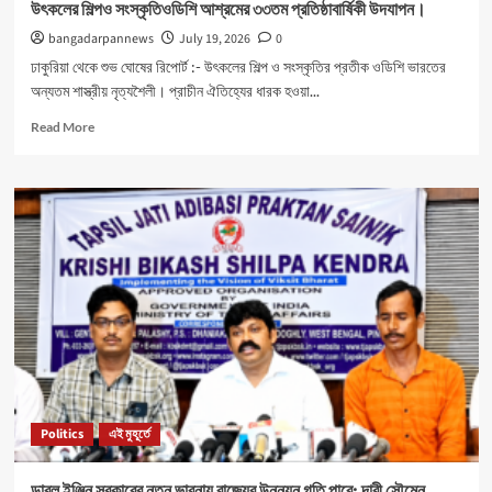
উৎকলের শিল্পও সংস্কৃতিওডিশি আশ্রমের ৩৩তম প্রতিষ্ঠাবার্ষিকী উদযাপন।
bangadarpannews
July 19, 2026
0
ঢাকুরিয়া থেকে শুভ ঘোষের রিপোর্ট :- উৎকলের শিল্প ও সংস্কৃতির প্রতীক ওডিশি ভারতের
অন্যতম শাস্ত্রীয় নৃত্যশৈলী। প্রাচীন ঐতিহ্যের ধারক হওয়া...
Read
Read More
more
about
উৎকলের
শিল্পও
সংস্কৃতিওডিশি
আশ্রমের
৩৩তম
প্রতিষ্ঠাবার্ষিকী
উদযাপন।
Politics
এই মুহূর্তে
ডাবল ইঞ্জিন সরকারের নতুন ভাবনায় রাজ্যের উন্নয়ন গতি পাবে: দাবী সৌমেন