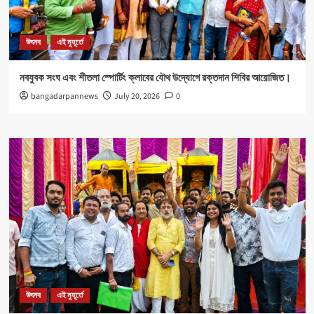
উৎসব
এই মুহূর্তে
নবযুবক সংঘ এবং শীতলা স্পোর্টিং ক্লাবের যৌথ উদ্যোগে রক্তদান শিবির আয়োজিত।
bangadarpannews
July 20, 2026
0
উৎসব
এই মুহূর্তে