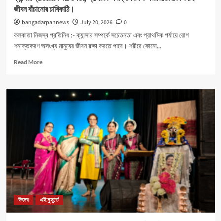
জীবন বাঁচানোর চাবিকাঠি।
bangadarpannews
July 20, 2026
0
কলকাতা নিজস্ব প্রতিনিধ :- ক্যান্সার সম্পর্কে সচেতনতা এবং প্রাথমিক পর্যায়ে রোগ
শনাক্তকরণ অসংখ্য মানুষের জীবন রক্ষা করতে পারে। শরীরে কোনো...
Read
Read More
more
about
ক্যান্সার
প্রতিরোধে
সচেতনতা,
প্রাথমিক
শনাক্তকরণ
ও
সময়মতো
চিকিৎসাই
জীবন
বাঁচানোর
চাবিকাঠি।
উৎসব
এই মুহূর্তে