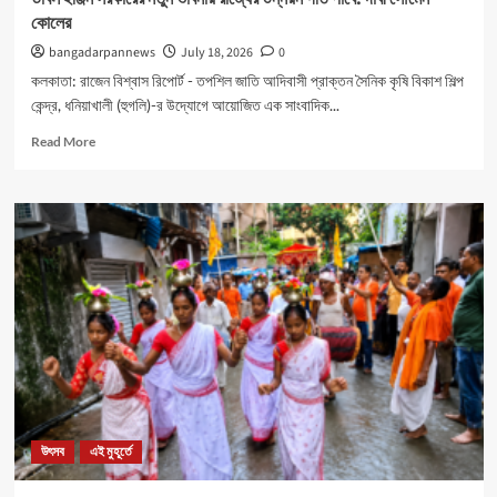
কোলের
bangadarpannews
July 18, 2026
0
কলকাতা: রাজেন বিশ্বাস রিপোর্ট - তপশিল জাতি আদিবাসী প্রাক্তন সৈনিক কৃষি বিকাশ শিল্প
কেন্দ্র, ধনিয়াখালী (হুগলি)-র উদ্যোগে আয়োজিত এক সাংবাদিক...
Read
Read More
more
about
ডাবল
ইঞ্জিন
সরকারের
নতুন
ভাবনায়
রাজ্যের
উন্নয়ন
গতি
পাবে:
দাবী
সৌমেন
কোলের
উৎসব
এই মুহূর্তে