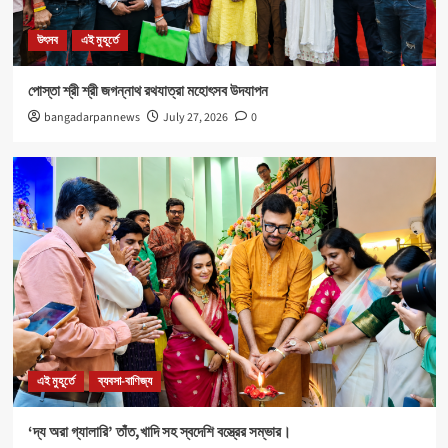
নবযুবক সংঘ এবং শীতলা স্পোর্টিং ক্লাবের যৌথ উদ্যোগে রক্তদান
শিবির আয়োজিত।
উৎসব
এই মুহূর্তে
5
পোস্তা শ্রী শ্রী জগন্নাথ রথযাত্রা মহোৎসব উদযাপন
উৎসব
এই মুহূর্তে
bangadarpannews
July 27, 2026
0
পোস্তা শ্রী শ্রী জগন্নাথ রথযাত্রা মহোৎসব উদযাপন
1
এই মুহূর্তে
ব্যবসা-বাণিজ্য
‘দ্য অরা গ্যালারি’ তাঁত,খাদি সহ স্বদেশি বস্ত্রের সম্ভার।
2
Health
এই মুহূর্তে
৪০০ পড়ুয়ার হাতে ‘রিলোড ভাইটাল ইলেক্ট্রোলাইটস’ (অরেঞ্জ জুস)
3
এই মুহূর্তে
ব্যবসা-বাণিজ্য
‘দ্য অরা গ্যালারি’ তাঁত,খাদি সহ স্বদেশি বস্ত্রের সম্ভার।
Sports
এই মুহূর্তে