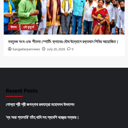
উৎসব
এই মুহূর্তে
নবযুবক সংঘ এবং শীতলা স্পোর্টিং ক্লাবের যৌথ উদ্যোগে রক্তদান শিবির আয়োজিত।
bangadarpannews
July 20, 2026
0
Recent Posts
পোস্তা শ্রী শ্রী জগন্নাথ রথযাত্রা মহোৎসব উদযাপন
‘দ্য অরা গ্যালারি’ তাঁত,খাদি সহ স্বদেশি বস্ত্রের সম্ভার।