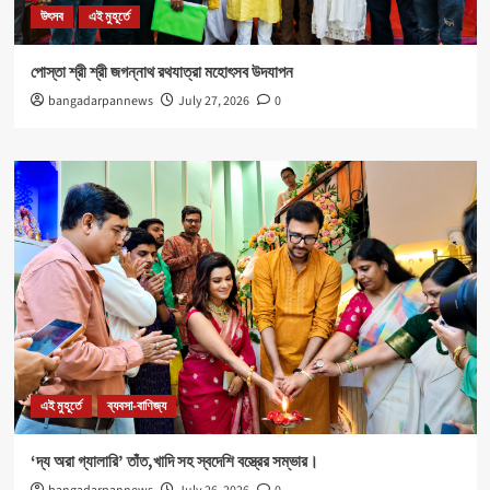
উৎসব
এই মুহূর্তে
পোস্তা শ্রী শ্রী জগন্নাথ রথযাত্রা মহোৎসব উদযাপন
bangadarpannews
July 27, 2026
0
এই মুহূর্তে
ব্যবসা-বাণিজ্য
‘দ্য অরা গ্যালারি’ তাঁত,খাদি সহ স্বদেশি বস্ত্রের সম্ভার।