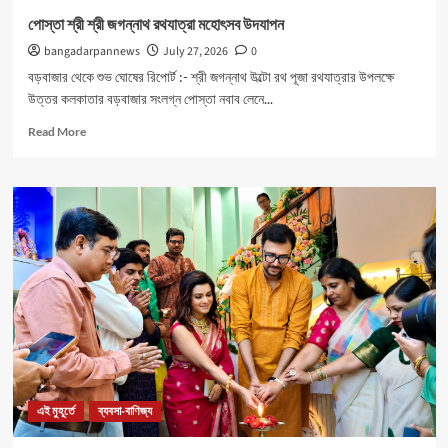
পোস্তা শ্রী শ্রী জগন্নাথ রথযাত্রা মহোৎসব উদযাপন
bangadarpannews
July 27, 2026
0
বড়বাজার থেকে শুভ ঘোষের রিপোর্ট :- শ্রী জগন্নাথ উল্টো রথ পূজা রথযাত্রার উপলক্ষে
উত্তর কলকাতার বড়বাজার সংলগ্ন পোস্তা নবাব লেনে...
Read
Read More
more
about
পোস্তা
শ্রী
শ্রী
জগন্নাথ
রথযাত্রা
মহোৎসব
উদযাপন
এই মুহূর্তে
ব্যবসা-বাণিজ্য