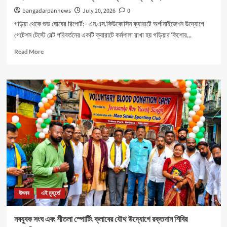
bangadarpannews
July 20, 2026
0
গড়িয়া থেকে শুভ ঘোষের রিপোর্ট:- এন.এস.কিউকোসিন ক্যারাটে অর্গানাইজেশন উদ্যোগে
গেটেশন টেস্টে বেল্ট পরিবর্তনের একটি ক্যারাটে কর্মশালা রাখা হয় গড়িয়ার কিশোর...
Read
Read More
more
about
মহিলাদের
আত্মনির্ভরতা
রক্ষার
জন্য
বিশেষ
ক্যাম্পের
ব্যবস্থা।
উৎসব
এই মুহূর্তে
নবযুবক সংঘ এবং শীতলা স্পোর্টিং ক্লাবের যৌথ উদ্যোগে রক্তদান শিবির