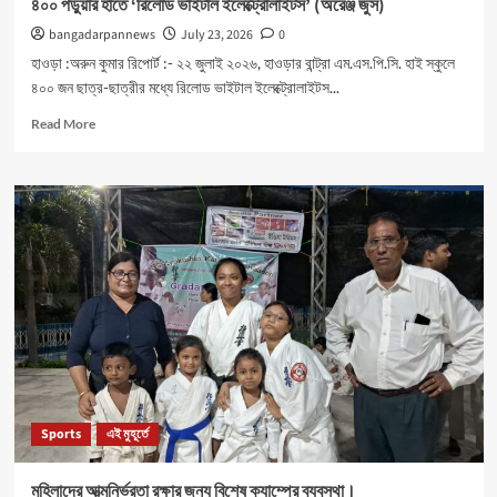
৪০০ পড়ুয়ার হাতে ‘রিলোড ভাইটাল ইলেক্ট্রোলাইটস’ (অরেঞ্জ জুস)
bangadarpannews
July 23, 2026
0
হাওড়া :অরুন কুমার রিপোর্ট :- ২২ জুলাই ২০২৬, হাওড়ার বান্ট্রা এম.এস.পি.সি. হাই স্কুলে
৪০০ জন ছাত্র-ছাত্রীর মধ্যে রিলোড ভাইটাল ইলেক্ট্রোলাইটস...
Read
Read More
more
about
৪০০
পড়ুয়ার
হাতে
‘রিলোড
ভাইটাল
ইলেক্ট্রোলাইটস’
(অরেঞ্জ
জুস)
Sports
এই মুহূর্তে
মহিলাদের আত্মনির্ভরতা রক্ষার জন্য বিশেষ ক্যাম্পের ব্যবস্থা।