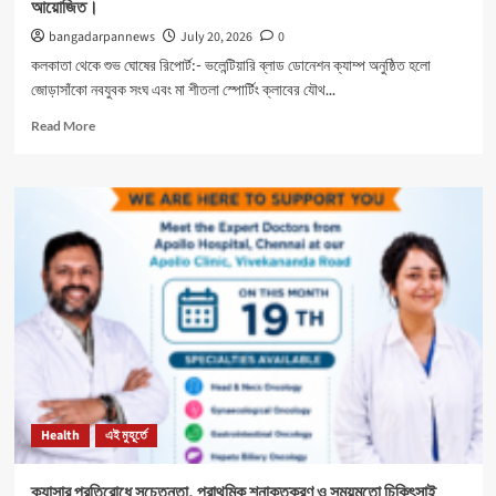
আয়োজিত।
bangadarpannews
July 20, 2026
0
কলকাতা থেকে শুভ ঘোষের রিপোর্ট:- ভলেন্টিয়ারি ব্লাড ডোনেশন ক্যাম্প অনুষ্ঠিত হলো
জোড়াসাঁকো নবযুবক সংঘ এবং মা শীতলা স্পোর্টিং ক্লাবের যৌথ...
Read
Read More
more
about
নবযুবক
সংঘ
এবং
শীতলা
স্পোর্টিং
ক্লাবের
যৌথ
উদ্যোগে
রক্তদান
শিবির
আয়োজিত।
Health
এই মুহূর্তে
ক্যান্সার প্রতিরোধে সচেতনতা, প্রাথমিক শনাক্তকরণ ও সময়মতো চিকিৎসাই