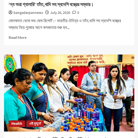
‘দ্য অরা গ্যালারি’ তাঁত,খাদি সহ স্বদেশি বস্ত্রের সম্ভার।
bangadarpannews
July 26, 2026
0
কোলকাতা থেকে শুভ ঘোষ রিপোর্ট :- ভারতীয় ঐতিহ্য ও তাঁত,খাদি সহ স্বদেশি বস্ত্রের
সম্ভার নিয়ে পুজোর আগে কলকাতায় শুরু হল...
Read
Read More
more
about
‘দ্য
অরা
গ্যালারি’
তাঁত,খাদি
সহ
স্বদেশি
বস্ত্রের
সম্ভার।
Health
এই মুহূর্তে