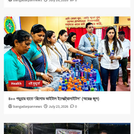
bangadarpannews
July 26, 2026
0
Health
এই মুহূর্তে
৪০০ পড়ুয়ার হাতে ‘রিলোড ভাইটাল ইলেক্ট্রোলাইটস’ (অরেঞ্জ জুস)
bangadarpannews
July 23, 2026
0