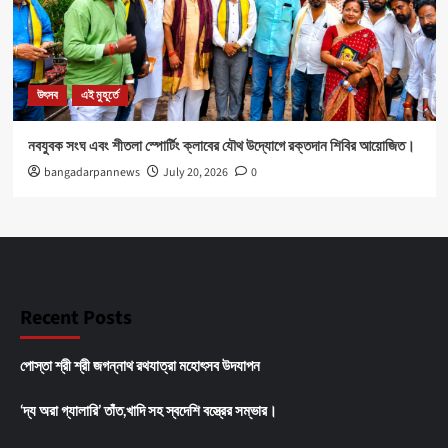
উৎসব
এই মুহূর্তে
নবযুবক সংঘ এবং শীতলা স্পোর্টিং ক্লাবের যৌথ উদ্যোগে রক্তদান শিবির আয়োজিত।
bangadarpannews
July 20, 2026
0
Recent Posts
পোস্তা শ্রী শ্রী জগন্নাথ রথযাত্রা মহোৎসব উদযাপন
‘দ্য অরা গ্যালারি’ তাঁত,খাদি সহ স্বদেশি বস্ত্রের সম্ভার।