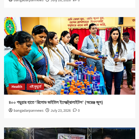
bangadarpannews
July 26, 2026
0
Health
এই মুহূর্তে
৪০০ পড়ুয়ার হাতে ‘রিলোড ভাইটাল ইলেক্ট্রোলাইটস’ (অরেঞ্জ জুস)
bangadarpannews
July 23, 2026
0