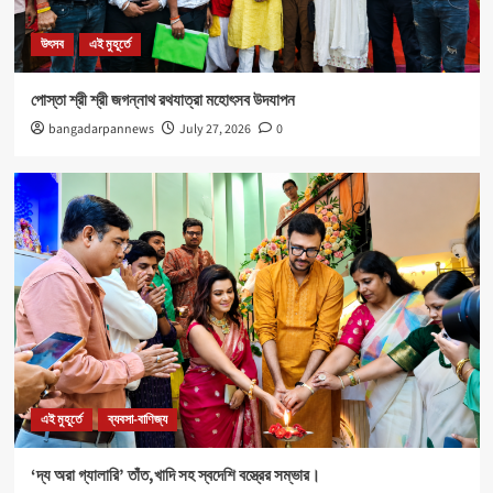
নবযুবক সংঘ এবং শীতলা স্পোর্টিং ক্লাবের যৌথ উদ্যোগে রক্তদান
শিবির আয়োজিত।
উৎসব
এই মুহূর্তে
5
পোস্তা শ্রী শ্রী জগন্নাথ রথযাত্রা মহোৎসব উদযাপন
উৎসব
এই মুহূর্তে
bangadarpannews
July 27, 2026
0
পোস্তা শ্রী শ্রী জগন্নাথ রথযাত্রা মহোৎসব উদযাপন
1
এই মুহূর্তে
ব্যবসা-বাণিজ্য
‘দ্য অরা গ্যালারি’ তাঁত,খাদি সহ স্বদেশি বস্ত্রের সম্ভার।
2
Health
এই মুহূর্তে
৪০০ পড়ুয়ার হাতে ‘রিলোড ভাইটাল ইলেক্ট্রোলাইটস’ (অরেঞ্জ জুস)
3
এই মুহূর্তে
ব্যবসা-বাণিজ্য
‘দ্য অরা গ্যালারি’ তাঁত,খাদি সহ স্বদেশি বস্ত্রের সম্ভার।
Sports
এই মুহূর্তে