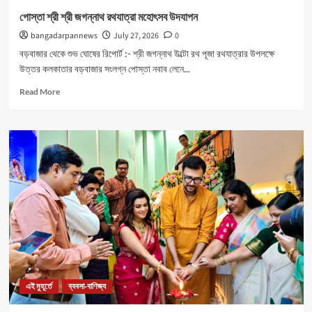
পোস্তা শ্রী শ্রী জগন্নাথ রথযাত্রা মহোৎসব উদযাপন
bangadarpannews
July 27, 2026
0
বড়বাজার থেকে শুভ ঘোষের রিপোর্ট :- শ্রী জগন্নাথ উল্টো রথ পূজা রথযাত্রার উপলক্ষে
উত্তর কলকাতার বড়বাজার সংলগ্ন পোস্তা নবাব লেনে...
Read
Read More
more
about
পোস্তা
শ্রী
শ্রী
জগন্নাথ
রথযাত্রা
মহোৎসব
উদযাপন
এই মুহূর্তে
ব্যবসা-বাণিজ্য