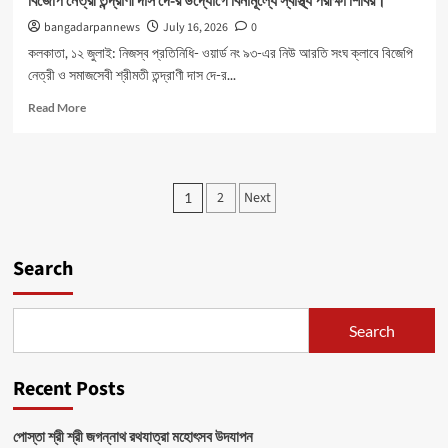
বিজেপি নেত্রী তন্দ্রাণী দাস দে-র উদ্যোগে বিনামূল্যে স্বাস্থ্য পরীক্ষা শিবির।
bangadarpannews
July 16, 2026
0
কলকাতা, ১২ জুলাই: নিজস্ব প্রতিনিধি- ওয়ার্ড নং ৯৩-এর নিউ আরতি সংঘ ক্লাবে বিজেপি
নেত্রী ও সমাজসেবী শ্রীমতী তন্দ্রাণী দাস দে-র...
Read
Read More
more
about
বিজেপি
নেত্রী
Posts
2
Next
1
তন্দ্রাণী
pagination
দাস
দে-
র
Search
উদ্যোগে
বিনামূল্যে
স্বাস্থ্য
Search
পরীক্ষা
শিবির।
Recent Posts
পোস্তা শ্রী শ্রী জগন্নাথ রথযাত্রা মহোৎসব উদযাপন