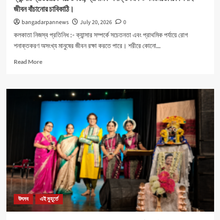
জীবন বাঁচানোর চাবিকাঠি।
bangadarpannews
July 20, 2026
0
কলকাতা নিজস্ব প্রতিনিধ :- ক্যান্সার সম্পর্কে সচেতনতা এবং প্রাথমিক পর্যায়ে রোগ
শনাক্তকরণ অসংখ্য মানুষের জীবন রক্ষা করতে পারে। শরীরে কোনো...
Read
Read More
more
about
ক্যান্সার
প্রতিরোধে
সচেতনতা,
প্রাথমিক
শনাক্তকরণ
ও
সময়মতো
চিকিৎসাই
জীবন
বাঁচানোর
চাবিকাঠি।
উৎসব
এই মুহূর্তে