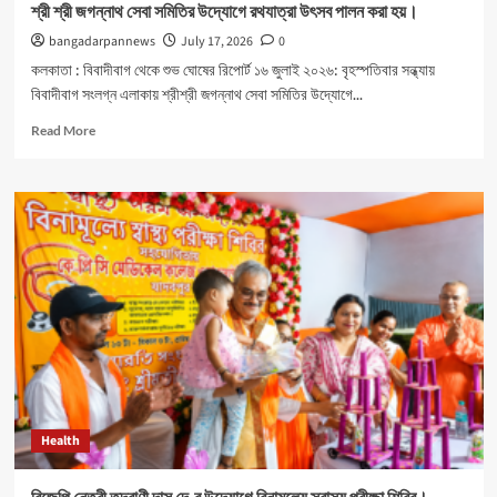
শ্রী শ্রী জগন্নাথ সেবা সমিতির উদ্যোগে রথযাত্রা উৎসব পালন করা হয়।
bangadarpannews
July 17, 2026
0
কলকাতা : বিবাদীবাগ থেকে শুভ ঘোষের রিপোর্ট ১৬ জুলাই ২০২৬: বৃহস্পতিবার সন্ধ্যায়
বিবাদীবাগ সংলগ্ন এলাকায় শ্রীশ্রী জগন্নাথ সেবা সমিতির উদ্যোগে...
Read
Read More
more
about
শ্রী
শ্রী
জগন্নাথ
সেবা
সমিতির
উদ্যোগে
রথযাত্রা
উৎসব
পালন
করা
হয়।
Health