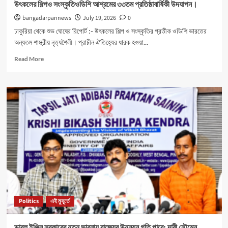
উৎকলের শিল্পও সংস্কৃতিওডিশি আশ্রমের ৩৩তম প্রতিষ্ঠাবার্ষিকী উদযাপন।
bangadarpannews
July 19, 2026
0
ঢাকুরিয়া থেকে শুভ ঘোষের রিপোর্ট :- উৎকলের শিল্প ও সংস্কৃতির প্রতীক ওডিশি ভারতের
অন্যতম শাস্ত্রীয় নৃত্যশৈলী। প্রাচীন ঐতিহ্যের ধারক হওয়া...
Read
Read More
more
about
উৎকলের
শিল্পও
সংস্কৃতিওডিশি
আশ্রমের
৩৩তম
প্রতিষ্ঠাবার্ষিকী
উদযাপন।
Politics
এই মুহূর্তে
ডাবল ইঞ্জিন সরকারের নতুন ভাবনায় রাজ্যের উন্নয়ন গতি পাবে: দাবী সৌমেন