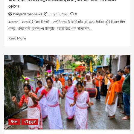
কোলের
bangadarpannews
July 18, 2026
0
কলকাতা: রাজেন বিশ্বাস রিপোর্ট - তপশিল জাতি আদিবাসী প্রাক্তন সৈনিক কৃষি বিকাশ শিল্প
কেন্দ্র, ধনিয়াখালী (হুগলি)-র উদ্যোগে আয়োজিত এক সাংবাদিক...
Read
Read More
more
about
ডাবল
ইঞ্জিন
সরকারের
নতুন
ভাবনায়
রাজ্যের
উন্নয়ন
গতি
পাবে:
দাবী
সৌমেন
কোলের
উৎসব
এই মুহূর্তে