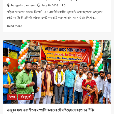
bangadarpannews
July 20, 2026
0
গড়িয়া থেকে শুভ ঘোষের রিপোর্ট:- এন.এস.কিউকোসিন ক্যারাটে অর্গানাইজেশন উদ্যোগে
গেটেশন টেস্টে বেল্ট পরিবর্তনের একটি ক্যারাটে কর্মশালা রাখা হয় গড়িয়ার কিশোর...
Read
Read More
more
about
মহিলাদের
আত্মনির্ভরতা
রক্ষার
জন্য
বিশেষ
ক্যাম্পের
ব্যবস্থা।
উৎসব
এই মুহূর্তে
নবযুবক সংঘ এবং শীতলা স্পোর্টিং ক্লাবের যৌথ উদ্যোগে রক্তদান শিবির