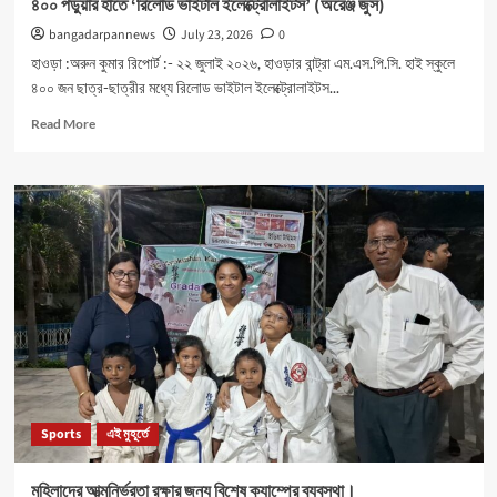
৪০০ পড়ুয়ার হাতে ‘রিলোড ভাইটাল ইলেক্ট্রোলাইটস’ (অরেঞ্জ জুস)
bangadarpannews
July 23, 2026
0
হাওড়া :অরুন কুমার রিপোর্ট :- ২২ জুলাই ২০২৬, হাওড়ার বান্ট্রা এম.এস.পি.সি. হাই স্কুলে
৪০০ জন ছাত্র-ছাত্রীর মধ্যে রিলোড ভাইটাল ইলেক্ট্রোলাইটস...
Read
Read More
more
about
৪০০
পড়ুয়ার
হাতে
‘রিলোড
ভাইটাল
ইলেক্ট্রোলাইটস’
(অরেঞ্জ
জুস)
Sports
এই মুহূর্তে
মহিলাদের আত্মনির্ভরতা রক্ষার জন্য বিশেষ ক্যাম্পের ব্যবস্থা।