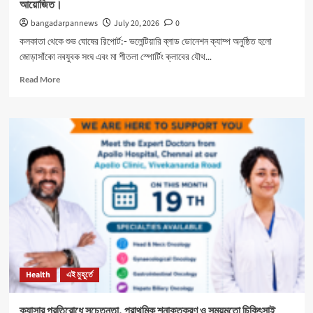
আয়োজিত।
bangadarpannews
July 20, 2026
0
কলকাতা থেকে শুভ ঘোষের রিপোর্ট:- ভলেন্টিয়ারি ব্লাড ডোনেশন ক্যাম্প অনুষ্ঠিত হলো
জোড়াসাঁকো নবযুবক সংঘ এবং মা শীতলা স্পোর্টিং ক্লাবের যৌথ...
Read
Read More
more
about
নবযুবক
সংঘ
এবং
শীতলা
স্পোর্টিং
ক্লাবের
যৌথ
উদ্যোগে
রক্তদান
শিবির
আয়োজিত।
Health
এই মুহূর্তে
ক্যান্সার প্রতিরোধে সচেতনতা, প্রাথমিক শনাক্তকরণ ও সময়মতো চিকিৎসাই