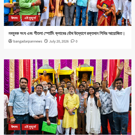
উৎসব
এই মুহূর্তে
নবযুবক সংঘ এবং শীতলা স্পোর্টিং ক্লাবের যৌথ উদ্যোগে রক্তদান শিবির আয়োজিত।
bangadarpannews
July 20, 2026
0
উৎসব
এই মুহূর্তে