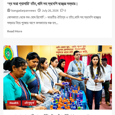
‘দ্য অরা গ্যালারি’ তাঁত,খাদি সহ স্বদেশি বস্ত্রের সম্ভার।
bangadarpannews
July 26, 2026
0
কোলকাতা থেকে শুভ ঘোষ রিপোর্ট :- ভারতীয় ঐতিহ্য ও তাঁত,খাদি সহ স্বদেশি বস্ত্রের
সম্ভার নিয়ে পুজোর আগে কলকাতায় শুরু হল...
Read
Read More
more
about
‘দ্য
অরা
গ্যালারি’
তাঁত,খাদি
সহ
স্বদেশি
বস্ত্রের
সম্ভার।
Health
এই মুহূর্তে