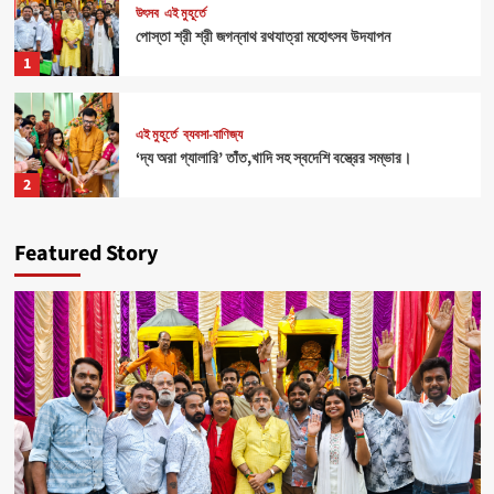
উৎসব
এই মুহূর্তে
পোস্তা শ্রী শ্রী জগন্নাথ রথযাত্রা মহোৎসব উদযাপন
1
এই মুহূর্তে
ব্যবসা-বাণিজ্য
‘দ্য অরা গ্যালারি’ তাঁত,খাদি সহ স্বদেশি বস্ত্রের সম্ভার।
2
Featured Story
Health
এই মুহূর্তে
৪০০ পড়ুয়ার হাতে ‘রিলোড ভাইটাল ইলেক্ট্রোলাইটস’ (অরেঞ্জ জুস)
3
Sports
এই মুহূর্তে
মহিলাদের আত্মনির্ভরতা রক্ষার জন্য বিশেষ ক্যাম্পের ব্যবস্থা।
4
উৎসব
এই মুহূর্তে