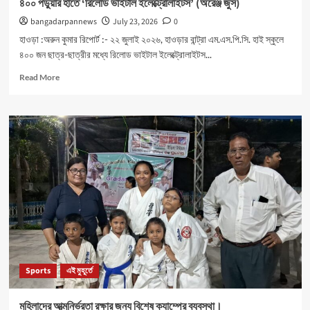
৪০০ পড়ুয়ার হাতে ‘রিলোড ভাইটাল ইলেক্ট্রোলাইটস’ (অরেঞ্জ জুস)
bangadarpannews
July 23, 2026
0
হাওড়া :অরুন কুমার রিপোর্ট :- ২২ জুলাই ২০২৬, হাওড়ার বান্ট্রা এম.এস.পি.সি. হাই স্কুলে
৪০০ জন ছাত্র-ছাত্রীর মধ্যে রিলোড ভাইটাল ইলেক্ট্রোলাইটস...
Read
Read More
more
about
৪০০
পড়ুয়ার
হাতে
‘রিলোড
ভাইটাল
ইলেক্ট্রোলাইটস’
(অরেঞ্জ
জুস)
Sports
এই মুহূর্তে
মহিলাদের আত্মনির্ভরতা রক্ষার জন্য বিশেষ ক্যাম্পের ব্যবস্থা।