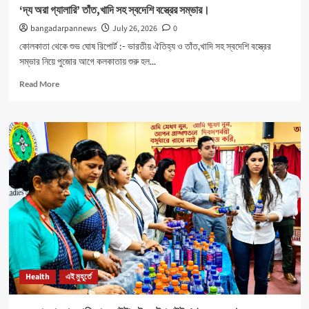
‘দ্য অরা গ্যালারি’ তাঁত,খাদি সহ স্বদেশি বস্ত্রের সম্ভার।
bangadarpannews
July 26, 2026
0
কোলকাতা থেকে শুভ ঘোষ রিপোর্ট :- ভারতীয় ঐতিহ্য ও তাঁত,খাদি সহ স্বদেশি বস্ত্রের
সম্ভার নিয়ে পুজোর আগে কলকাতায় শুরু হল...
Read
Read More
more
about
‘দ্য
অরা
গ্যালারি’
তাঁত,খাদি
সহ
স্বদেশি
বস্ত্রের
সম্ভার।
Health
এই মুহূর্তে