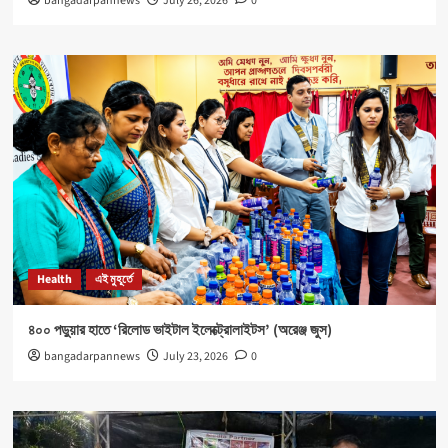
bangadarpannews
July 26, 2026
0
Health
এই মুহূর্তে
৪০০ পড়ুয়ার হাতে ‘রিলোড ভাইটাল ইলেক্ট্রোলাইটস’ (অরেঞ্জ জুস)
bangadarpannews
July 23, 2026
0