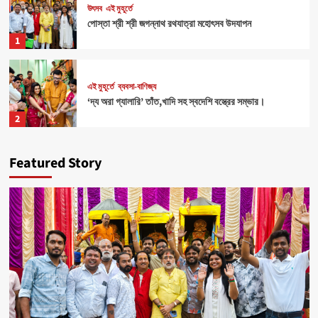
উৎসব
এই মুহূর্তে
পোস্তা শ্রী শ্রী জগন্নাথ রথযাত্রা মহোৎসব উদযাপন
1
এই মুহূর্তে
ব্যবসা-বাণিজ্য
‘দ্য অরা গ্যালারি’ তাঁত,খাদি সহ স্বদেশি বস্ত্রের সম্ভার।
2
Featured Story
Health
এই মুহূর্তে
৪০০ পড়ুয়ার হাতে ‘রিলোড ভাইটাল ইলেক্ট্রোলাইটস’ (অরেঞ্জ জুস)
3
Sports
এই মুহূর্তে
মহিলাদের আত্মনির্ভরতা রক্ষার জন্য বিশেষ ক্যাম্পের ব্যবস্থা।
4
উৎসব
এই মুহূর্তে