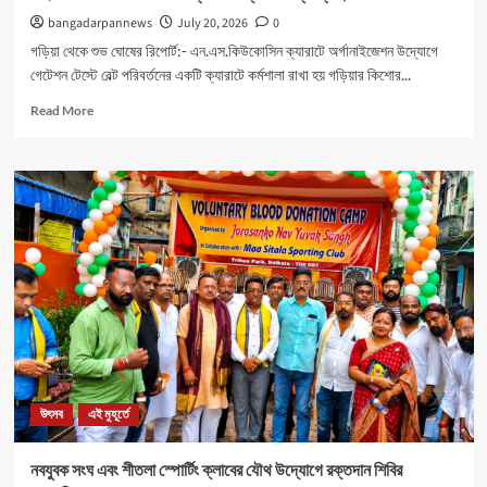
bangadarpannews
July 20, 2026
0
গড়িয়া থেকে শুভ ঘোষের রিপোর্ট:- এন.এস.কিউকোসিন ক্যারাটে অর্গানাইজেশন উদ্যোগে
গেটেশন টেস্টে বেল্ট পরিবর্তনের একটি ক্যারাটে কর্মশালা রাখা হয় গড়িয়ার কিশোর...
Read
Read More
more
about
মহিলাদের
আত্মনির্ভরতা
রক্ষার
জন্য
বিশেষ
ক্যাম্পের
ব্যবস্থা।
উৎসব
এই মুহূর্তে
নবযুবক সংঘ এবং শীতলা স্পোর্টিং ক্লাবের যৌথ উদ্যোগে রক্তদান শিবির