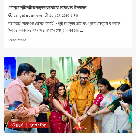
পোস্তা শ্রী শ্রী জগন্নাথ রথযাত্রা মহোৎসব উদযাপন
bangadarpannews
July 27, 2026
0
বড়বাজার থেকে শুভ ঘোষের রিপোর্ট :- শ্রী জগন্নাথ উল্টো রথ পূজা রথযাত্রার উপলক্ষে
উত্তর কলকাতার বড়বাজার সংলগ্ন পোস্তা নবাব লেনে...
Read
Read More
more
about
পোস্তা
শ্রী
শ্রী
জগন্নাথ
রথযাত্রা
মহোৎসব
উদযাপন
এই মুহূর্তে
ব্যবসা-বাণিজ্য