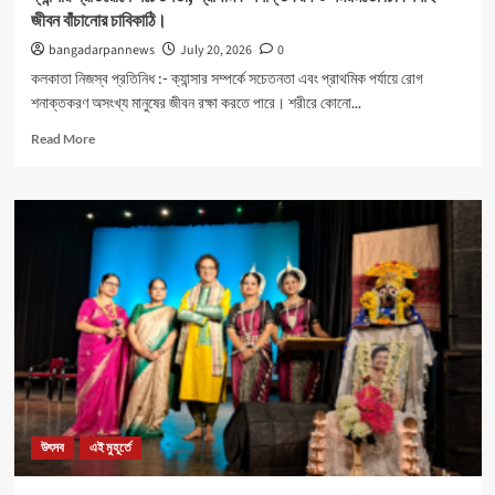
জীবন বাঁচানোর চাবিকাঠি।
bangadarpannews
July 20, 2026
0
কলকাতা নিজস্ব প্রতিনিধ :- ক্যান্সার সম্পর্কে সচেতনতা এবং প্রাথমিক পর্যায়ে রোগ
শনাক্তকরণ অসংখ্য মানুষের জীবন রক্ষা করতে পারে। শরীরে কোনো...
Read
Read More
more
about
ক্যান্সার
প্রতিরোধে
সচেতনতা,
প্রাথমিক
শনাক্তকরণ
ও
সময়মতো
চিকিৎসাই
জীবন
বাঁচানোর
চাবিকাঠি।
উৎসব
এই মুহূর্তে