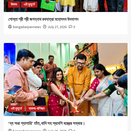
উৎসব
এই মুহূর্তে
পোস্তা শ্রী শ্রী জগন্নাথ রথযাত্রা মহোৎসব উদযাপন
bangadarpannews
July 27, 2026
0
এই মুহূর্তে
ব্যবসা-বাণিজ্য
‘দ্য অরা গ্যালারি’ তাঁত,খাদি সহ স্বদেশি বস্ত্রের সম্ভার।