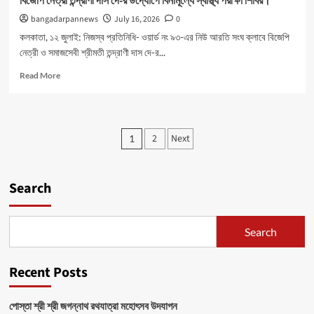
বিজেপি নেত্রী তন্দ্রাণী দাস দে-র উদ্যোগে বিনামূল্যে স্বাস্থ্য পরীক্ষা শিবির।
bangadarpannews
July 16, 2026
0
কলকাতা, ১২ জুলাই: নিজস্ব প্রতিনিধি- ওয়ার্ড নং ৯৩-এর নিউ আরতি সংঘ ক্লাবে বিজেপি
নেত্রী ও সমাজসেবী শ্রীমতী তন্দ্রাণী দাস দে-র...
Read
Read More
more
about
বিজেপি
নেত্রী
Posts
2
Next
1
তন্দ্রাণী
pagination
দাস
দে-
র
Search
উদ্যোগে
বিনামূল্যে
স্বাস্থ্য
Search
পরীক্ষা
শিবির।
Recent Posts
পোস্তা শ্রী শ্রী জগন্নাথ রথযাত্রা মহোৎসব উদযাপন