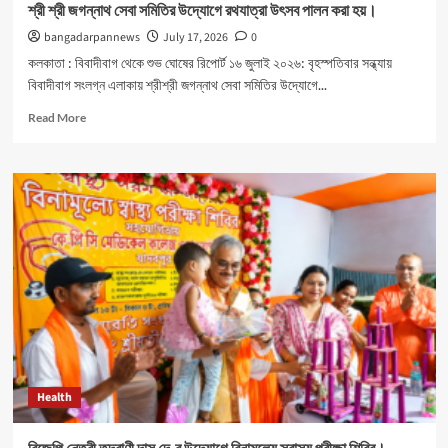
শ্রী শ্রী জগন্নাথ সেবা সমিতির উদ্যোগে রথযাত্রা উৎসব পালন করা হয়।
bangadarpannews
July 17, 2026
0
কলকাতা : বিবাদীবাগ থেকে শুভ ঘোষের রিপোর্ট ১৬ জুলাই ২০২৬: বৃহস্পতিবার সন্ধ্যায়
বিবাদীবাগ সংলগ্ন এলাকায় শ্রীশ্রী জগন্নাথ সেবা সমিতির উদ্যোগে...
Read
Read More
more
about
শ্রী
শ্রী
জগন্নাথ
সেবা
সমিতির
উদ্যোগে
রথযাত্রা
উৎসব
পালন
করা
হয়।
Health