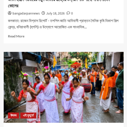
কোলের
bangadarpannews
July 18, 2026
0
কলকাতা: রাজেন বিশ্বাস রিপোর্ট - তপশিল জাতি আদিবাসী প্রাক্তন সৈনিক কৃষি বিকাশ শিল্প
কেন্দ্র, ধনিয়াখালী (হুগলি)-র উদ্যোগে আয়োজিত এক সাংবাদিক...
Read
Read More
more
about
ডাবল
ইঞ্জিন
সরকারের
নতুন
ভাবনায়
রাজ্যের
উন্নয়ন
গতি
পাবে:
দাবী
সৌমেন
কোলের
উৎসব
এই মুহূর্তে