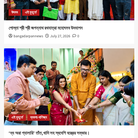
নবযুবক সংঘ এবং শীতলা স্পোর্টিং ক্লাবের যৌথ উদ্যোগে রক্তদান
শিবির আয়োজিত।
উৎসব
এই মুহূর্তে
5
পোস্তা শ্রী শ্রী জগন্নাথ রথযাত্রা মহোৎসব উদযাপন
উৎসব
এই মুহূর্তে
bangadarpannews
July 27, 2026
0
পোস্তা শ্রী শ্রী জগন্নাথ রথযাত্রা মহোৎসব উদযাপন
1
এই মুহূর্তে
ব্যবসা-বাণিজ্য
‘দ্য অরা গ্যালারি’ তাঁত,খাদি সহ স্বদেশি বস্ত্রের সম্ভার।
2
Health
এই মুহূর্তে
৪০০ পড়ুয়ার হাতে ‘রিলোড ভাইটাল ইলেক্ট্রোলাইটস’ (অরেঞ্জ জুস)
3
এই মুহূর্তে
ব্যবসা-বাণিজ্য
‘দ্য অরা গ্যালারি’ তাঁত,খাদি সহ স্বদেশি বস্ত্রের সম্ভার।
Sports
এই মুহূর্তে