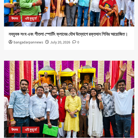
উৎসব
এই মুহূর্তে
নবযুবক সংঘ এবং শীতলা স্পোর্টিং ক্লাবের যৌথ উদ্যোগে রক্তদান শিবির আয়োজিত।
bangadarpannews
July 20, 2026
0
উৎসব
এই মুহূর্তে