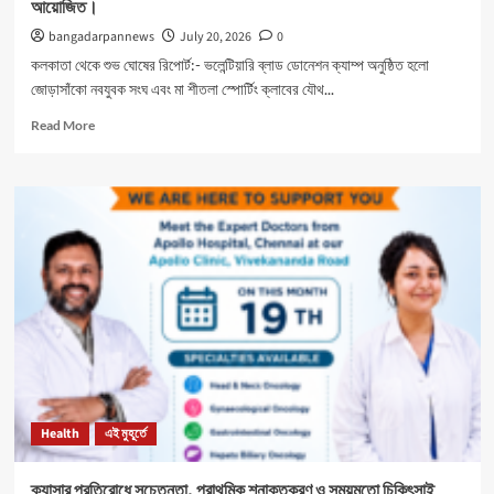
আয়োজিত।
bangadarpannews
July 20, 2026
0
কলকাতা থেকে শুভ ঘোষের রিপোর্ট:- ভলেন্টিয়ারি ব্লাড ডোনেশন ক্যাম্প অনুষ্ঠিত হলো
জোড়াসাঁকো নবযুবক সংঘ এবং মা শীতলা স্পোর্টিং ক্লাবের যৌথ...
Read
Read More
more
about
নবযুবক
সংঘ
এবং
শীতলা
স্পোর্টিং
ক্লাবের
যৌথ
উদ্যোগে
রক্তদান
শিবির
আয়োজিত।
Health
এই মুহূর্তে
ক্যান্সার প্রতিরোধে সচেতনতা, প্রাথমিক শনাক্তকরণ ও সময়মতো চিকিৎসাই