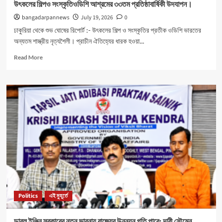
উৎকলের শিল্পও সংস্কৃতিওডিশি আশ্রমের ৩৩তম প্রতিষ্ঠাবার্ষিকী উদযাপন।
bangadarpannews
July 19, 2026
0
ঢাকুরিয়া থেকে শুভ ঘোষের রিপোর্ট :- উৎকলের শিল্প ও সংস্কৃতির প্রতীক ওডিশি ভারতের
অন্যতম শাস্ত্রীয় নৃত্যশৈলী। প্রাচীন ঐতিহ্যের ধারক হওয়া...
Read
Read More
more
about
উৎকলের
শিল্পও
সংস্কৃতিওডিশি
আশ্রমের
৩৩তম
প্রতিষ্ঠাবার্ষিকী
উদযাপন।
Politics
এই মুহূর্তে
ডাবল ইঞ্জিন সরকারের নতুন ভাবনায় রাজ্যের উন্নয়ন গতি পাবে: দাবী সৌমেন