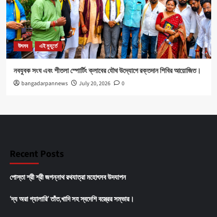
উৎসব
এই মুহূর্তে
নবযুবক সংঘ এবং শীতলা স্পোর্টিং ক্লাবের যৌথ উদ্যোগে রক্তদান শিবির আয়োজিত।
bangadarpannews
July 20, 2026
0
Recent Posts
পোস্তা শ্রী শ্রী জগন্নাথ রথযাত্রা মহোৎসব উদযাপন
‘দ্য অরা গ্যালারি’ তাঁত,খাদি সহ স্বদেশি বস্ত্রের সম্ভার।