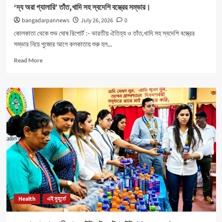
‘দ্য অরা গ্যালারি’ তাঁত,খাদি সহ স্বদেশি বস্ত্রের সম্ভার।
bangadarpannews
July 26, 2026
0
কোলকাতা থেকে শুভ ঘোষ রিপোর্ট :- ভারতীয় ঐতিহ্য ও তাঁত,খাদি সহ স্বদেশি বস্ত্রের
সম্ভার নিয়ে পুজোর আগে কলকাতায় শুরু হল...
Read
Read More
more
about
‘দ্য
অরা
গ্যালারি’
তাঁত,খাদি
সহ
স্বদেশি
বস্ত্রের
সম্ভার।
Health
এই মুহূর্তে