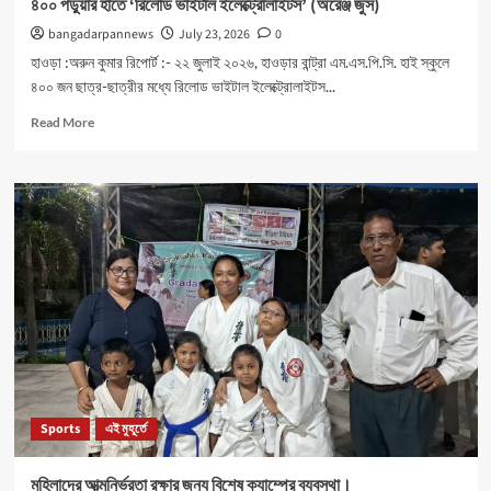
৪০০ পড়ুয়ার হাতে ‘রিলোড ভাইটাল ইলেক্ট্রোলাইটস’ (অরেঞ্জ জুস)
bangadarpannews
July 23, 2026
0
হাওড়া :অরুন কুমার রিপোর্ট :- ২২ জুলাই ২০২৬, হাওড়ার বান্ট্রা এম.এস.পি.সি. হাই স্কুলে
৪০০ জন ছাত্র-ছাত্রীর মধ্যে রিলোড ভাইটাল ইলেক্ট্রোলাইটস...
Read
Read More
more
about
৪০০
পড়ুয়ার
হাতে
‘রিলোড
ভাইটাল
ইলেক্ট্রোলাইটস’
(অরেঞ্জ
জুস)
Sports
এই মুহূর্তে
মহিলাদের আত্মনির্ভরতা রক্ষার জন্য বিশেষ ক্যাম্পের ব্যবস্থা।