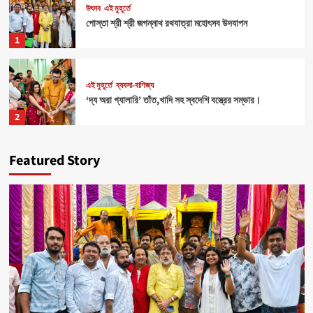
উৎসব
এই মুহূর্তে
পোস্তা শ্রী শ্রী জগন্নাথ রথযাত্রা মহোৎসব উদযাপন
1
এই মুহূর্তে
ব্যবসা-বাণিজ্য
‘দ্য অরা গ্যালারি’ তাঁত,খাদি সহ স্বদেশি বস্ত্রের সম্ভার।
2
Featured Story
Health
এই মুহূর্তে
৪০০ পড়ুয়ার হাতে ‘রিলোড ভাইটাল ইলেক্ট্রোলাইটস’ (অরেঞ্জ জুস)
3
Sports
এই মুহূর্তে
মহিলাদের আত্মনির্ভরতা রক্ষার জন্য বিশেষ ক্যাম্পের ব্যবস্থা।
4
উৎসব
এই মুহূর্তে