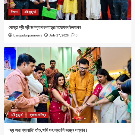
নবযুবক সংঘ এবং শীতলা স্পোর্টিং ক্লাবের যৌথ উদ্যোগে রক্তদান
শিবির আয়োজিত।
উৎসব
এই মুহূর্তে
5
পোস্তা শ্রী শ্রী জগন্নাথ রথযাত্রা মহোৎসব উদযাপন
উৎসব
এই মুহূর্তে
bangadarpannews
July 27, 2026
0
পোস্তা শ্রী শ্রী জগন্নাথ রথযাত্রা মহোৎসব উদযাপন
1
এই মুহূর্তে
ব্যবসা-বাণিজ্য
‘দ্য অরা গ্যালারি’ তাঁত,খাদি সহ স্বদেশি বস্ত্রের সম্ভার।
2
Health
এই মুহূর্তে
৪০০ পড়ুয়ার হাতে ‘রিলোড ভাইটাল ইলেক্ট্রোলাইটস’ (অরেঞ্জ জুস)
3
এই মুহূর্তে
ব্যবসা-বাণিজ্য
‘দ্য অরা গ্যালারি’ তাঁত,খাদি সহ স্বদেশি বস্ত্রের সম্ভার।
Sports
এই মুহূর্তে