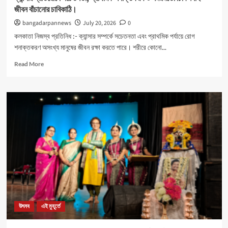
জীবন বাঁচানোর চাবিকাঠি।
bangadarpannews
July 20, 2026
0
কলকাতা নিজস্ব প্রতিনিধ :- ক্যান্সার সম্পর্কে সচেতনতা এবং প্রাথমিক পর্যায়ে রোগ
শনাক্তকরণ অসংখ্য মানুষের জীবন রক্ষা করতে পারে। শরীরে কোনো...
Read
Read More
more
about
ক্যান্সার
প্রতিরোধে
সচেতনতা,
প্রাথমিক
শনাক্তকরণ
ও
সময়মতো
চিকিৎসাই
জীবন
বাঁচানোর
চাবিকাঠি।
উৎসব
এই মুহূর্তে