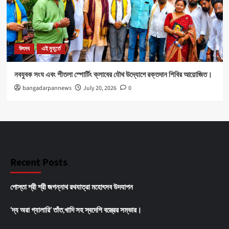
উৎসব
এই মুহূর্তে
নবযুবক সংঘ এবং শীতলা স্পোর্টিং ক্লাবের যৌথ উদ্যোগে রক্তদান শিবির আয়োজিত।
bangadarpannews
July 20, 2026
0
Recent Posts
পোস্তা শ্রী শ্রী জগন্নাথ রথযাত্রা মহোৎসব উদযাপন
‘দ্য অরা গ্যালারি’ তাঁত,খাদি সহ স্বদেশি বস্ত্রের সম্ভার।