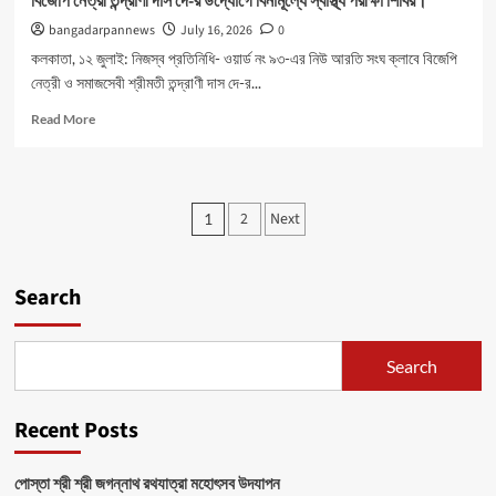
বিজেপি নেত্রী তন্দ্রাণী দাস দে-র উদ্যোগে বিনামূল্যে স্বাস্থ্য পরীক্ষা শিবির।
bangadarpannews
July 16, 2026
0
কলকাতা, ১২ জুলাই: নিজস্ব প্রতিনিধি- ওয়ার্ড নং ৯৩-এর নিউ আরতি সংঘ ক্লাবে বিজেপি
নেত্রী ও সমাজসেবী শ্রীমতী তন্দ্রাণী দাস দে-র...
Read
Read More
more
about
বিজেপি
নেত্রী
Posts
2
Next
1
তন্দ্রাণী
pagination
দাস
দে-
র
Search
উদ্যোগে
বিনামূল্যে
স্বাস্থ্য
Search
পরীক্ষা
শিবির।
Recent Posts
পোস্তা শ্রী শ্রী জগন্নাথ রথযাত্রা মহোৎসব উদযাপন