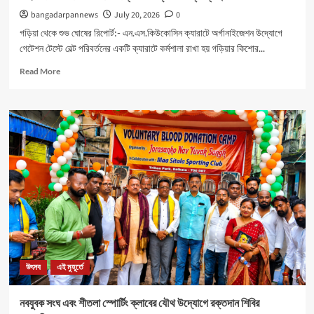
bangadarpannews
July 20, 2026
0
গড়িয়া থেকে শুভ ঘোষের রিপোর্ট:- এন.এস.কিউকোসিন ক্যারাটে অর্গানাইজেশন উদ্যোগে
গেটেশন টেস্টে বেল্ট পরিবর্তনের একটি ক্যারাটে কর্মশালা রাখা হয় গড়িয়ার কিশোর...
Read
Read More
more
about
মহিলাদের
আত্মনির্ভরতা
রক্ষার
জন্য
বিশেষ
ক্যাম্পের
ব্যবস্থা।
উৎসব
এই মুহূর্তে
নবযুবক সংঘ এবং শীতলা স্পোর্টিং ক্লাবের যৌথ উদ্যোগে রক্তদান শিবির