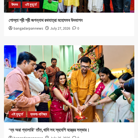
উৎসব
এই মুহূর্তে
পোস্তা শ্রী শ্রী জগন্নাথ রথযাত্রা মহোৎসব উদযাপন
bangadarpannews
July 27, 2026
0
এই মুহূর্তে
ব্যবসা-বাণিজ্য
‘দ্য অরা গ্যালারি’ তাঁত,খাদি সহ স্বদেশি বস্ত্রের সম্ভার।