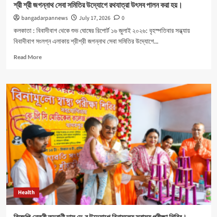
শ্রী শ্রী জগন্নাথ সেবা সমিতির উদ্যোগে রথযাত্রা উৎসব পালন করা হয়।
bangadarpannews
July 17, 2026
0
কলকাতা : বিবাদীবাগ থেকে শুভ ঘোষের রিপোর্ট ১৬ জুলাই ২০২৬: বৃহস্পতিবার সন্ধ্যায়
বিবাদীবাগ সংলগ্ন এলাকায় শ্রীশ্রী জগন্নাথ সেবা সমিতির উদ্যোগে...
Read
Read More
more
about
শ্রী
শ্রী
জগন্নাথ
সেবা
সমিতির
উদ্যোগে
রথযাত্রা
উৎসব
পালন
করা
হয়।
Health