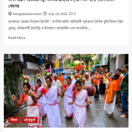
কোলের
bangadarpannews
July 18, 2026
0
কলকাতা: রাজেন বিশ্বাস রিপোর্ট - তপশিল জাতি আদিবাসী প্রাক্তন সৈনিক কৃষি বিকাশ শিল্প
কেন্দ্র, ধনিয়াখালী (হুগলি)-র উদ্যোগে আয়োজিত এক সাংবাদিক...
Read
Read More
more
about
ডাবল
ইঞ্জিন
সরকারের
নতুন
ভাবনায়
রাজ্যের
উন্নয়ন
গতি
পাবে:
দাবী
সৌমেন
কোলের
উৎসব
এই মুহূর্তে