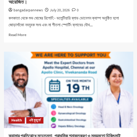
আয়োজিত।
bangadarpannews
July 20, 2026
0
কলকাতা থেকে শুভ ঘোষের রিপোর্ট:- ভলেন্টিয়ারি ব্লাড ডোনেশন ক্যাম্প অনুষ্ঠিত হলো
জোড়াসাঁকো নবযুবক সংঘ এবং মা শীতলা স্পোর্টিং ক্লাবের যৌথ...
Read
Read More
more
about
নবযুবক
সংঘ
এবং
শীতলা
স্পোর্টিং
ক্লাবের
যৌথ
উদ্যোগে
রক্তদান
শিবির
আয়োজিত।
Health
এই মুহূর্তে
ক্যান্সার প্রতিরোধে সচেতনতা, প্রাথমিক শনাক্তকরণ ও সময়মতো চিকিৎসাই