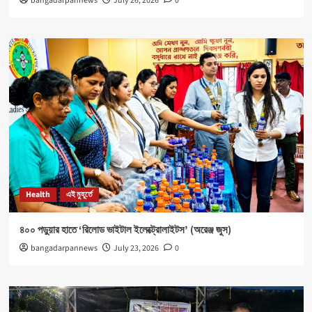
bangadarpannews
July 26, 2026
0
Health
এই মুহূর্তে
৪০০ পড়ুয়ার হাতে ‘রিলোড ভাইটাল ইলেক্ট্রোলাইটস’ (অরেঞ্জ জুস)
bangadarpannews
July 23, 2026
0