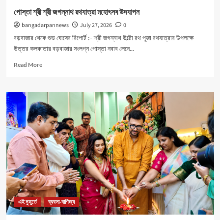
পোস্তা শ্রী শ্রী জগন্নাথ রথযাত্রা মহোৎসব উদযাপন
bangadarpannews
July 27, 2026
0
বড়বাজার থেকে শুভ ঘোষের রিপোর্ট :- শ্রী জগন্নাথ উল্টো রথ পূজা রথযাত্রার উপলক্ষে
উত্তর কলকাতার বড়বাজার সংলগ্ন পোস্তা নবাব লেনে...
Read
Read More
more
about
পোস্তা
শ্রী
শ্রী
জগন্নাথ
রথযাত্রা
মহোৎসব
উদযাপন
এই মুহূর্তে
ব্যবসা-বাণিজ্য