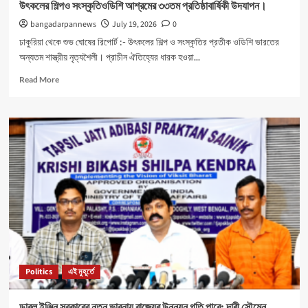
উৎকলের শিল্পও সংস্কৃতিওডিশি আশ্রমের ৩৩তম প্রতিষ্ঠাবার্ষিকী উদযাপন।
bangadarpannews
July 19, 2026
0
ঢাকুরিয়া থেকে শুভ ঘোষের রিপোর্ট :- উৎকলের শিল্প ও সংস্কৃতির প্রতীক ওডিশি ভারতের
অন্যতম শাস্ত্রীয় নৃত্যশৈলী। প্রাচীন ঐতিহ্যের ধারক হওয়া...
Read
Read More
more
about
উৎকলের
শিল্পও
সংস্কৃতিওডিশি
আশ্রমের
৩৩তম
প্রতিষ্ঠাবার্ষিকী
উদযাপন।
Politics
এই মুহূর্তে
ডাবল ইঞ্জিন সরকারের নতুন ভাবনায় রাজ্যের উন্নয়ন গতি পাবে: দাবী সৌমেন