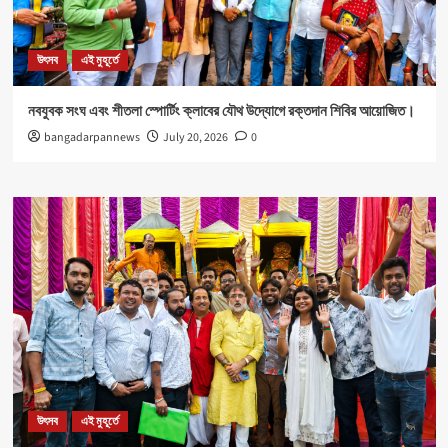
উৎসব
এই মুহূর্তে
নবযুবক সংঘ এবং শীতলা স্পোর্টিং ক্লাবের যৌথ উদ্যোগে রক্তদান শিবির আয়োজিত।
bangadarpannews
July 20, 2026
0
উৎসব
এই মুহূর্তে