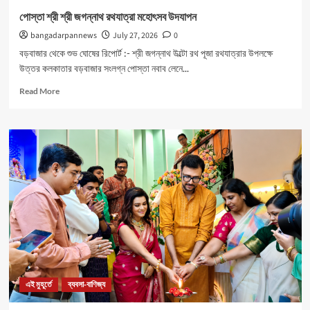
পোস্তা শ্রী শ্রী জগন্নাথ রথযাত্রা মহোৎসব উদযাপন
bangadarpannews
July 27, 2026
0
বড়বাজার থেকে শুভ ঘোষের রিপোর্ট :- শ্রী জগন্নাথ উল্টো রথ পূজা রথযাত্রার উপলক্ষে
উত্তর কলকাতার বড়বাজার সংলগ্ন পোস্তা নবাব লেনে...
Read
Read More
more
about
পোস্তা
শ্রী
শ্রী
জগন্নাথ
রথযাত্রা
মহোৎসব
উদযাপন
এই মুহূর্তে
ব্যবসা-বাণিজ্য