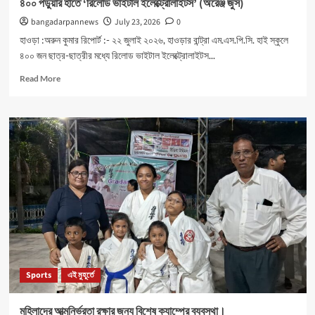
৪০০ পড়ুয়ার হাতে ‘রিলোড ভাইটাল ইলেক্ট্রোলাইটস’ (অরেঞ্জ জুস)
bangadarpannews
July 23, 2026
0
হাওড়া :অরুন কুমার রিপোর্ট :- ২২ জুলাই ২০২৬, হাওড়ার বান্ট্রা এম.এস.পি.সি. হাই স্কুলে
৪০০ জন ছাত্র-ছাত্রীর মধ্যে রিলোড ভাইটাল ইলেক্ট্রোলাইটস...
Read
Read More
more
about
৪০০
পড়ুয়ার
হাতে
‘রিলোড
ভাইটাল
ইলেক্ট্রোলাইটস’
(অরেঞ্জ
জুস)
Sports
এই মুহূর্তে
মহিলাদের আত্মনির্ভরতা রক্ষার জন্য বিশেষ ক্যাম্পের ব্যবস্থা।