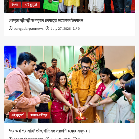
উৎসব
এই মুহূর্তে
পোস্তা শ্রী শ্রী জগন্নাথ রথযাত্রা মহোৎসব উদযাপন
bangadarpannews
July 27, 2026
0
এই মুহূর্তে
ব্যবসা-বাণিজ্য
‘দ্য অরা গ্যালারি’ তাঁত,খাদি সহ স্বদেশি বস্ত্রের সম্ভার।