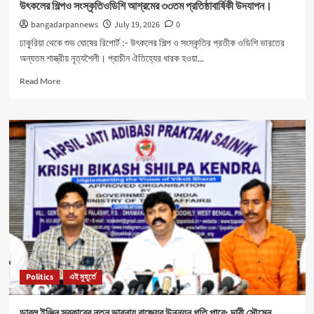
উৎকলের শিল্পও সংস্কৃতিওডিশি আশ্রমের ৩৩তম প্রতিষ্ঠাবার্ষিকী উদযাপন।
bangadarpannews
July 19, 2026
0
ঢাকুরিয়া থেকে শুভ ঘোষের রিপোর্ট :- উৎকলের শিল্প ও সংস্কৃতির প্রতীক ওডিশি ভারতের
অন্যতম শাস্ত্রীয় নৃত্যশৈলী। প্রাচীন ঐতিহ্যের ধারক হওয়া...
Read
Read More
more
about
উৎকলের
শিল্পও
সংস্কৃতিওডিশি
আশ্রমের
৩৩তম
প্রতিষ্ঠাবার্ষিকী
উদযাপন।
Politics
এই মুহূর্তে
ডাবল ইঞ্জিন সরকারের নতুন ভাবনায় রাজ্যের উন্নয়ন গতি পাবে: দাবী সৌমেন