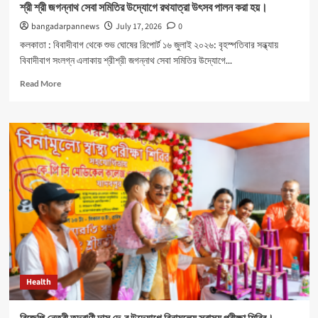
শ্রী শ্রী জগন্নাথ সেবা সমিতির উদ্যোগে রথযাত্রা উৎসব পালন করা হয়।
bangadarpannews
July 17, 2026
0
কলকাতা : বিবাদীবাগ থেকে শুভ ঘোষের রিপোর্ট ১৬ জুলাই ২০২৬: বৃহস্পতিবার সন্ধ্যায়
বিবাদীবাগ সংলগ্ন এলাকায় শ্রীশ্রী জগন্নাথ সেবা সমিতির উদ্যোগে...
Read
Read More
more
about
শ্রী
শ্রী
জগন্নাথ
সেবা
সমিতির
উদ্যোগে
রথযাত্রা
উৎসব
পালন
করা
হয়।
Health