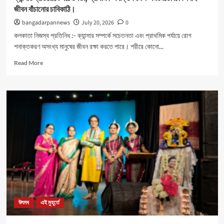
জীবন বাঁচানোর চাবিকাঠি।
bangadarpannews
July 20, 2026
0
কলকাতা নিজস্ব প্রতিনিধ :- ক্যান্সার সম্পর্কে সচেতনতা এবং প্রাথমিক পর্যায়ে রোগ
শনাক্তকরণ অসংখ্য মানুষের জীবন রক্ষা করতে পারে। শরীরে কোনো...
Read
Read More
more
about
ক্যান্সার
প্রতিরোধে
সচেতনতা,
প্রাথমিক
শনাক্তকরণ
ও
সময়মতো
চিকিৎসাই
জীবন
বাঁচানোর
চাবিকাঠি।
উৎসব
এই মুহূর্তে