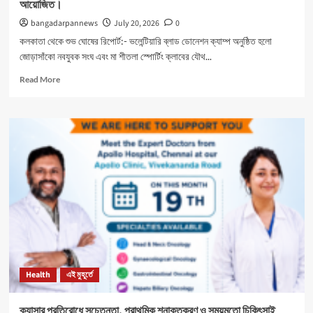
আয়োজিত।
bangadarpannews
July 20, 2026
0
কলকাতা থেকে শুভ ঘোষের রিপোর্ট:- ভলেন্টিয়ারি ব্লাড ডোনেশন ক্যাম্প অনুষ্ঠিত হলো
জোড়াসাঁকো নবযুবক সংঘ এবং মা শীতলা স্পোর্টিং ক্লাবের যৌথ...
Read
Read More
more
about
নবযুবক
সংঘ
এবং
শীতলা
স্পোর্টিং
ক্লাবের
যৌথ
উদ্যোগে
রক্তদান
শিবির
আয়োজিত।
Health
এই মুহূর্তে
ক্যান্সার প্রতিরোধে সচেতনতা, প্রাথমিক শনাক্তকরণ ও সময়মতো চিকিৎসাই