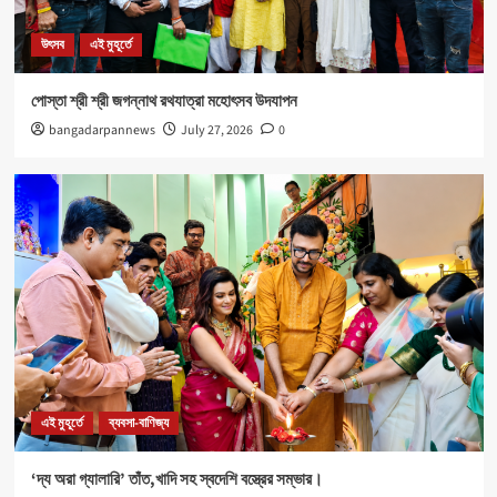
নবযুবক সংঘ এবং শীতলা স্পোর্টিং ক্লাবের যৌথ উদ্যোগে রক্তদান
শিবির আয়োজিত।
উৎসব
এই মুহূর্তে
5
পোস্তা শ্রী শ্রী জগন্নাথ রথযাত্রা মহোৎসব উদযাপন
উৎসব
এই মুহূর্তে
bangadarpannews
July 27, 2026
0
পোস্তা শ্রী শ্রী জগন্নাথ রথযাত্রা মহোৎসব উদযাপন
1
এই মুহূর্তে
ব্যবসা-বাণিজ্য
‘দ্য অরা গ্যালারি’ তাঁত,খাদি সহ স্বদেশি বস্ত্রের সম্ভার।
2
Health
এই মুহূর্তে
৪০০ পড়ুয়ার হাতে ‘রিলোড ভাইটাল ইলেক্ট্রোলাইটস’ (অরেঞ্জ জুস)
3
এই মুহূর্তে
ব্যবসা-বাণিজ্য
‘দ্য অরা গ্যালারি’ তাঁত,খাদি সহ স্বদেশি বস্ত্রের সম্ভার।
Sports
এই মুহূর্তে