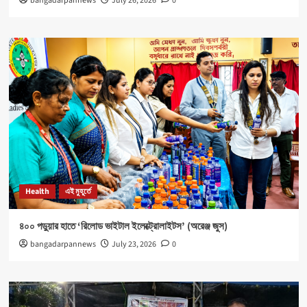
bangadarpannews
July 26, 2026
0
Health
এই মুহূর্তে
৪০০ পড়ুয়ার হাতে ‘রিলোড ভাইটাল ইলেক্ট্রোলাইটস’ (অরেঞ্জ জুস)
bangadarpannews
July 23, 2026
0