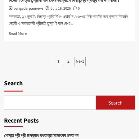
বিজেপি নেত্রী তন্দ্রাণী দাস দে-র উদ্যোগে বিনামূল্যে স্বাস্থ্য পরীক্ষা শিবির।
bangadarpannews
July 16, 2026
0
কলকাতা, ১২ জুলাই: নিজস্ব প্রতিনিধি- ওয়ার্ড নং ৯৩-এর নিউ আরতি সংঘ ক্লাবে বিজেপি
নেত্রী ও সমাজসেবী শ্রীমতী তন্দ্রাণী দাস দে-র...
Read
Read More
more
about
বিজেপি
নেত্রী
Posts
2
Next
1
তন্দ্রাণী
pagination
দাস
দে-
র
Search
উদ্যোগে
বিনামূল্যে
স্বাস্থ্য
Search
পরীক্ষা
শিবির।
Recent Posts
পোস্তা শ্রী শ্রী জগন্নাথ রথযাত্রা মহোৎসব উদযাপন