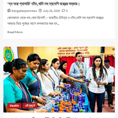
‘দ্য অরা গ্যালারি’ তাঁত,খাদি সহ স্বদেশি বস্ত্রের সম্ভার।
bangadarpannews
July 26, 2026
0
কোলকাতা থেকে শুভ ঘোষ রিপোর্ট :- ভারতীয় ঐতিহ্য ও তাঁত,খাদি সহ স্বদেশি বস্ত্রের
সম্ভার নিয়ে পুজোর আগে কলকাতায় শুরু হল...
Read
Read More
more
about
‘দ্য
অরা
গ্যালারি’
তাঁত,খাদি
সহ
স্বদেশি
বস্ত্রের
সম্ভার।
Health
এই মুহূর্তে