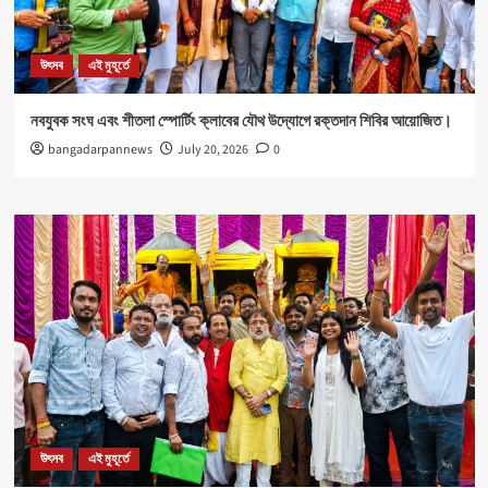
উৎসব
এই মুহূর্তে
নবযুবক সংঘ এবং শীতলা স্পোর্টিং ক্লাবের যৌথ উদ্যোগে রক্তদান শিবির আয়োজিত।
bangadarpannews
July 20, 2026
0
উৎসব
এই মুহূর্তে