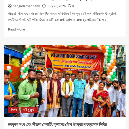
bangadarpannews
July 20, 2026
0
গড়িয়া থেকে শুভ ঘোষের রিপোর্ট:- এন.এস.কিউকোসিন ক্যারাটে অর্গানাইজেশন উদ্যোগে
গেটেশন টেস্টে বেল্ট পরিবর্তনের একটি ক্যারাটে কর্মশালা রাখা হয় গড়িয়ার কিশোর...
Read
Read More
more
about
মহিলাদের
আত্মনির্ভরতা
রক্ষার
জন্য
বিশেষ
ক্যাম্পের
ব্যবস্থা।
উৎসব
এই মুহূর্তে
নবযুবক সংঘ এবং শীতলা স্পোর্টিং ক্লাবের যৌথ উদ্যোগে রক্তদান শিবির