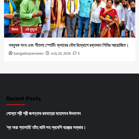
উৎসব
এই মুহূর্তে
নবযুবক সংঘ এবং শীতলা স্পোর্টিং ক্লাবের যৌথ উদ্যোগে রক্তদান শিবির আয়োজিত।
bangadarpannews
July 20, 2026
0
Recent Posts
পোস্তা শ্রী শ্রী জগন্নাথ রথযাত্রা মহোৎসব উদযাপন
‘দ্য অরা গ্যালারি’ তাঁত,খাদি সহ স্বদেশি বস্ত্রের সম্ভার।