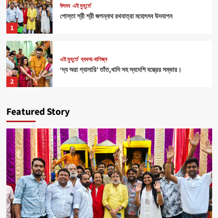
উৎসব
এই মুহূর্তে
পোস্তা শ্রী শ্রী জগন্নাথ রথযাত্রা মহোৎসব উদযাপন
1
এই মুহূর্তে
ব্যবসা-বাণিজ্য
‘দ্য অরা গ্যালারি’ তাঁত,খাদি সহ স্বদেশি বস্ত্রের সম্ভার।
2
Featured Story
Health
এই মুহূর্তে
৪০০ পড়ুয়ার হাতে ‘রিলোড ভাইটাল ইলেক্ট্রোলাইটস’ (অরেঞ্জ জুস)
3
Sports
এই মুহূর্তে
মহিলাদের আত্মনির্ভরতা রক্ষার জন্য বিশেষ ক্যাম্পের ব্যবস্থা।
4
উৎসব
এই মুহূর্তে