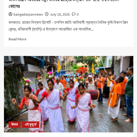
কোলের
bangadarpannews
July 18, 2026
0
কলকাতা: রাজেন বিশ্বাস রিপোর্ট - তপশিল জাতি আদিবাসী প্রাক্তন সৈনিক কৃষি বিকাশ শিল্প
কেন্দ্র, ধনিয়াখালী (হুগলি)-র উদ্যোগে আয়োজিত এক সাংবাদিক...
Read
Read More
more
about
ডাবল
ইঞ্জিন
সরকারের
নতুন
ভাবনায়
রাজ্যের
উন্নয়ন
গতি
পাবে:
দাবী
সৌমেন
কোলের
উৎসব
এই মুহূর্তে