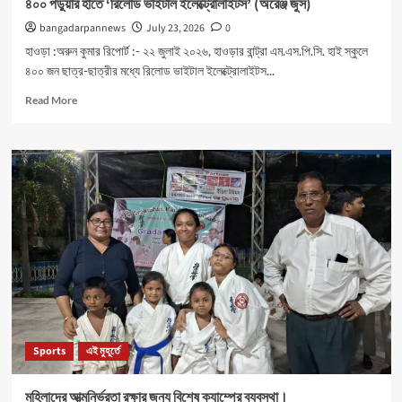
৪০০ পড়ুয়ার হাতে ‘রিলোড ভাইটাল ইলেক্ট্রোলাইটস’ (অরেঞ্জ জুস)
bangadarpannews
July 23, 2026
0
হাওড়া :অরুন কুমার রিপোর্ট :- ২২ জুলাই ২০২৬, হাওড়ার বান্ট্রা এম.এস.পি.সি. হাই স্কুলে
৪০০ জন ছাত্র-ছাত্রীর মধ্যে রিলোড ভাইটাল ইলেক্ট্রোলাইটস...
Read
Read More
more
about
৪০০
পড়ুয়ার
হাতে
‘রিলোড
ভাইটাল
ইলেক্ট্রোলাইটস’
(অরেঞ্জ
জুস)
Sports
এই মুহূর্তে
মহিলাদের আত্মনির্ভরতা রক্ষার জন্য বিশেষ ক্যাম্পের ব্যবস্থা।