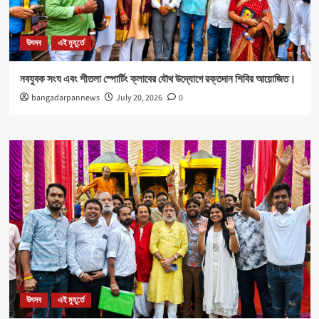
উৎসব
এই মুহূর্তে
নবযুবক সংঘ এবং শীতলা স্পোর্টিং ক্লাবের যৌথ উদ্যোগে রক্তদান শিবির আয়োজিত।
bangadarpannews
July 20, 2026
0
উৎসব
এই মুহূর্তে