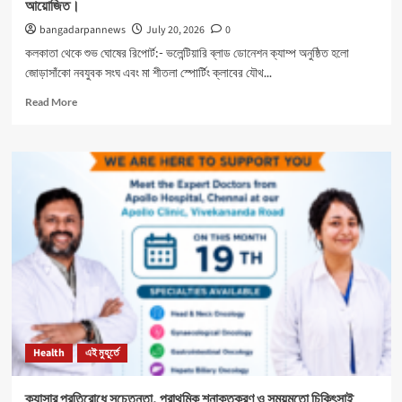
আয়োজিত।
bangadarpannews
July 20, 2026
0
কলকাতা থেকে শুভ ঘোষের রিপোর্ট:- ভলেন্টিয়ারি ব্লাড ডোনেশন ক্যাম্প অনুষ্ঠিত হলো
জোড়াসাঁকো নবযুবক সংঘ এবং মা শীতলা স্পোর্টিং ক্লাবের যৌথ...
Read
Read More
more
about
নবযুবক
সংঘ
এবং
শীতলা
স্পোর্টিং
ক্লাবের
যৌথ
উদ্যোগে
রক্তদান
শিবির
আয়োজিত।
Health
এই মুহূর্তে
ক্যান্সার প্রতিরোধে সচেতনতা, প্রাথমিক শনাক্তকরণ ও সময়মতো চিকিৎসাই