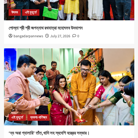
নবযুবক সংঘ এবং শীতলা স্পোর্টিং ক্লাবের যৌথ উদ্যোগে রক্তদান
শিবির আয়োজিত।
উৎসব
এই মুহূর্তে
5
পোস্তা শ্রী শ্রী জগন্নাথ রথযাত্রা মহোৎসব উদযাপন
উৎসব
এই মুহূর্তে
bangadarpannews
July 27, 2026
0
পোস্তা শ্রী শ্রী জগন্নাথ রথযাত্রা মহোৎসব উদযাপন
1
এই মুহূর্তে
ব্যবসা-বাণিজ্য
‘দ্য অরা গ্যালারি’ তাঁত,খাদি সহ স্বদেশি বস্ত্রের সম্ভার।
2
Health
এই মুহূর্তে
৪০০ পড়ুয়ার হাতে ‘রিলোড ভাইটাল ইলেক্ট্রোলাইটস’ (অরেঞ্জ জুস)
3
এই মুহূর্তে
ব্যবসা-বাণিজ্য
‘দ্য অরা গ্যালারি’ তাঁত,খাদি সহ স্বদেশি বস্ত্রের সম্ভার।
Sports
এই মুহূর্তে