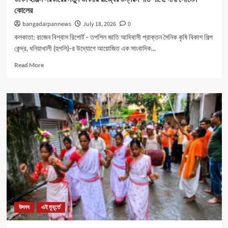
কোলের
bangadarpannews
July 18, 2026
0
কলকাতা: রাজেন বিশ্বাস রিপোর্ট - তপশিল জাতি আদিবাসী প্রাক্তন সৈনিক কৃষি বিকাশ শিল্প
কেন্দ্র, ধনিয়াখালী (হুগলি)-র উদ্যোগে আয়োজিত এক সাংবাদিক...
Read
Read More
more
about
ডাবল
ইঞ্জিন
সরকারের
নতুন
ভাবনায়
রাজ্যের
উন্নয়ন
গতি
পাবে:
দাবী
সৌমেন
কোলের
উৎসব
এই মুহূর্তে