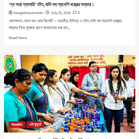
‘দ্য অরা গ্যালারি’ তাঁত,খাদি সহ স্বদেশি বস্ত্রের সম্ভার।
bangadarpannews
July 26, 2026
0
কোলকাতা থেকে শুভ ঘোষ রিপোর্ট :- ভারতীয় ঐতিহ্য ও তাঁত,খাদি সহ স্বদেশি বস্ত্রের
সম্ভার নিয়ে পুজোর আগে কলকাতায় শুরু হল...
Read
Read More
more
about
‘দ্য
অরা
গ্যালারি’
তাঁত,খাদি
সহ
স্বদেশি
বস্ত্রের
সম্ভার।
Health
এই মুহূর্তে