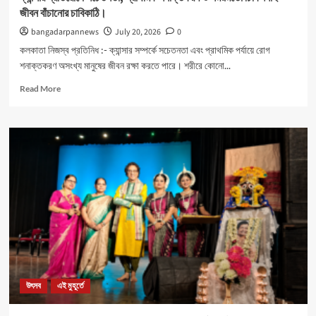
জীবন বাঁচানোর চাবিকাঠি।
bangadarpannews
July 20, 2026
0
কলকাতা নিজস্ব প্রতিনিধ :- ক্যান্সার সম্পর্কে সচেতনতা এবং প্রাথমিক পর্যায়ে রোগ
শনাক্তকরণ অসংখ্য মানুষের জীবন রক্ষা করতে পারে। শরীরে কোনো...
Read
Read More
more
about
ক্যান্সার
প্রতিরোধে
সচেতনতা,
প্রাথমিক
শনাক্তকরণ
ও
সময়মতো
চিকিৎসাই
জীবন
বাঁচানোর
চাবিকাঠি।
উৎসব
এই মুহূর্তে