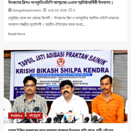
উৎকলের শিল্পও সংস্কৃতিওডিশি আশ্রমের ৩৩তম প্রতিষ্ঠাবার্ষিকী উদযাপন।
bangadarpannews
July 19, 2026
0
ঢাকুরিয়া থেকে শুভ ঘোষের রিপোর্ট :- উৎকলের শিল্প ও সংস্কৃতির প্রতীক ওডিশি ভারতের
অন্যতম শাস্ত্রীয় নৃত্যশৈলী। প্রাচীন ঐতিহ্যের ধারক হওয়া...
Read
Read More
more
about
উৎকলের
শিল্পও
সংস্কৃতিওডিশি
আশ্রমের
৩৩তম
প্রতিষ্ঠাবার্ষিকী
উদযাপন।
Politics
এই মুহূর্তে
ডাবল ইঞ্জিন সরকারের নতুন ভাবনায় রাজ্যের উন্নয়ন গতি পাবে: দাবী সৌমেন