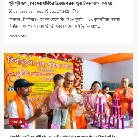
শ্রী শ্রী জগন্নাথ সেবা সমিতির উদ্যোগে রথযাত্রা উৎসব পালন করা হয়।
bangadarpannews
July 17, 2026
0
কলকাতা : বিবাদীবাগ থেকে শুভ ঘোষের রিপোর্ট ১৬ জুলাই ২০২৬: বৃহস্পতিবার সন্ধ্যায়
বিবাদীবাগ সংলগ্ন এলাকায় শ্রীশ্রী জগন্নাথ সেবা সমিতির উদ্যোগে...
Read
Read More
more
about
শ্রী
শ্রী
জগন্নাথ
সেবা
সমিতির
উদ্যোগে
রথযাত্রা
উৎসব
পালন
করা
হয়।
Health