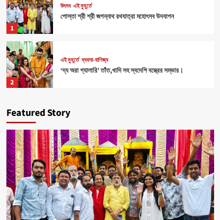
উৎসব
এই মুহূর্তে
পোস্তা শ্রী শ্রী জগন্নাথ রথযাত্রা মহোৎসব উদযাপন
1
এই মুহূর্তে
ব্যবসা-বাণিজ্য
‘দ্য অরা গ্যালারি’ তাঁত,খাদি সহ স্বদেশি বস্ত্রের সম্ভার।
2
Featured Story
Health
এই মুহূর্তে
৪০০ পড়ুয়ার হাতে ‘রিলোড ভাইটাল ইলেক্ট্রোলাইটস’ (অরেঞ্জ জুস)
3
Sports
এই মুহূর্তে
মহিলাদের আত্মনির্ভরতা রক্ষার জন্য বিশেষ ক্যাম্পের ব্যবস্থা।
4
উৎসব
এই মুহূর্তে