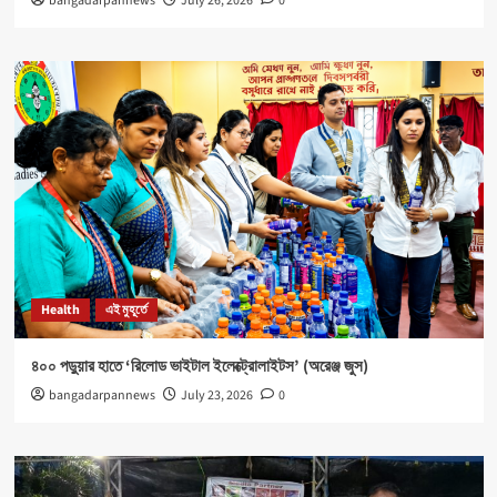
bangadarpannews
July 26, 2026
0
Health
এই মুহূর্তে
৪০০ পড়ুয়ার হাতে ‘রিলোড ভাইটাল ইলেক্ট্রোলাইটস’ (অরেঞ্জ জুস)
bangadarpannews
July 23, 2026
0