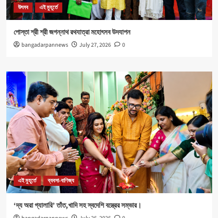
উৎসব
এই মুহূর্তে
পোস্তা শ্রী শ্রী জগন্নাথ রথযাত্রা মহোৎসব উদযাপন
bangadarpannews
July 27, 2026
0
এই মুহূর্তে
ব্যবসা-বাণিজ্য
‘দ্য অরা গ্যালারি’ তাঁত,খাদি সহ স্বদেশি বস্ত্রের সম্ভার।