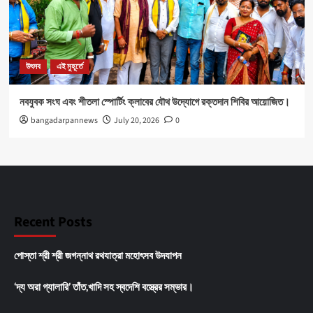
উৎসব
এই মুহূর্তে
নবযুবক সংঘ এবং শীতলা স্পোর্টিং ক্লাবের যৌথ উদ্যোগে রক্তদান শিবির আয়োজিত।
bangadarpannews
July 20, 2026
0
Recent Posts
পোস্তা শ্রী শ্রী জগন্নাথ রথযাত্রা মহোৎসব উদযাপন
‘দ্য অরা গ্যালারি’ তাঁত,খাদি সহ স্বদেশি বস্ত্রের সম্ভার।