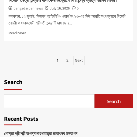
বিজেপি নেত্রী তন্দ্রাণী দাস দে-র উদ্যোগে বিনামূল্যে স্বাস্থ্য পরীক্ষা শিবির।
bangadarpannews
July 16, 2026
0
কলকাতা, ১২ জুলাই: নিজস্ব প্রতিনিধি- ওয়ার্ড নং ৯৩-এর নিউ আরতি সংঘ ক্লাবে বিজেপি
নেত্রী ও সমাজসেবী শ্রীমতী তন্দ্রাণী দাস দে-র...
Read
Read More
more
about
বিজেপি
নেত্রী
Posts
2
Next
1
তন্দ্রাণী
pagination
দাস
দে-
র
Search
উদ্যোগে
বিনামূল্যে
স্বাস্থ্য
Search
পরীক্ষা
শিবির।
Recent Posts
পোস্তা শ্রী শ্রী জগন্নাথ রথযাত্রা মহোৎসব উদযাপন