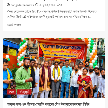
bangadarpannews
July 20, 2026
0
গড়িয়া থেকে শুভ ঘোষের রিপোর্ট:- এন.এস.কিউকোসিন ক্যারাটে অর্গানাইজেশন উদ্যোগে
গেটেশন টেস্টে বেল্ট পরিবর্তনের একটি ক্যারাটে কর্মশালা রাখা হয় গড়িয়ার কিশোর...
Read
Read More
more
about
মহিলাদের
আত্মনির্ভরতা
রক্ষার
জন্য
বিশেষ
ক্যাম্পের
ব্যবস্থা।
উৎসব
এই মুহূর্তে
নবযুবক সংঘ এবং শীতলা স্পোর্টিং ক্লাবের যৌথ উদ্যোগে রক্তদান শিবির