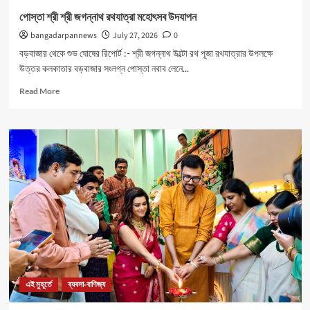
পোস্তা শ্রী শ্রী জগন্নাথ রথযাত্রা মহোৎসব উদযাপন
bangadarpannews
July 27, 2026
0
বড়বাজার থেকে শুভ ঘোষের রিপোর্ট :- শ্রী জগন্নাথ উল্টো রথ পূজা রথযাত্রার উপলক্ষে
উত্তর কলকাতার বড়বাজার সংলগ্ন পোস্তা নবাব লেনে...
Read
Read More
more
about
পোস্তা
শ্রী
শ্রী
জগন্নাথ
রথযাত্রা
মহোৎসব
উদযাপন
এই মুহূর্তে
ব্যবসা-বাণিজ্য